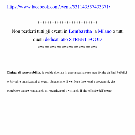
https://www.facebook.com/events/531143557433371/
*************************
Lombardia
Non perderti tutti gli eventi in
a
Milano
o tutti
quelli
dedicati allo STREET FOOD
*************************
Diniego di responsabilità
: le notizie riportate in questa pagina sono state fornite da Enti Pubblici
o Privati, e organizzatori di eventi.
Suggeriamo di verificare date, orari e programmi, che
potrebbero variare
, contattando gli organizzatori o visitando il sito ufficiale dell'evento.