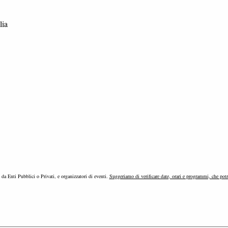
lia
e da Enti Pubblici o Privati, e organizzatori di eventi.
Suggeriamo di verificare date, orari e programmi, che pot