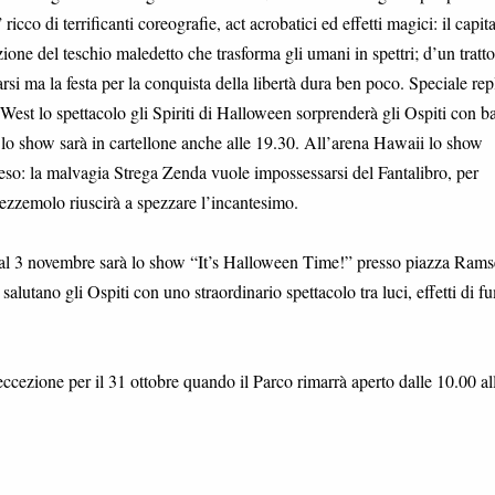
ricco di terrificanti coreografie, act acrobatici ed effetti magici: il capit
one del teschio maledetto che trasforma gli umani in spettri; d’un tratto 
rsi ma la festa per la conquista della libertà dura ben poco. Speciale rep
 West lo spettacolo gli Spiriti di Halloween sorprenderà gli Ospiti con ba
e lo show sarà in cartellone anche alle 19.30. All’arena Hawaii lo show
peso: la malvagia Strega Zenda vuole impossessarsi del Fantalibro, per
ezzemolo riuscirà a spezzare l’incantesimo.
° al 3 novembre sarà lo show “It’s Halloween Time!” presso piazza Rams
salutano gli Ospiti con uno straordinario spettacolo tra luci, effetti di f
 eccezione per il 31 ottobre quando il Parco rimarrà aperto dalle 10.00 al