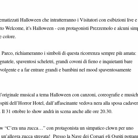
atizzati Halloween che intratterranno i Visitatori con esibizioni live e
uto Welcome, it’s Halloween - con protagonisti Prezzemolo e alcuni simp
e colore.
l Parco, richiameranno i simboli di questa ricorrenza sempre più amata:
gnatele, spaventosi scheletri, grandi covoni di fieno e inquietanti bare
nvolgente e a far entrare grandi e bambini nel mood spaventosamente
l’originale musical a tema Halloween con canzoni, coreografie e music
ospiti dell’Horror Hotel, dall’affascinante vedova nera alla sposa cadaver
l. Il 31 ottobre lo show andrà in scena anche alle ore 20.30.
show “C’era una zucca…” con protagonista un simpatico clown per uno
… un’allegra zucca stregata! Presso la Nave dei Corsari gli Ospiti potran