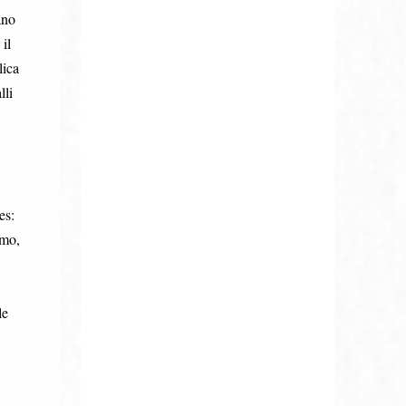
ano
il
lica
lli
es:
umo,
le