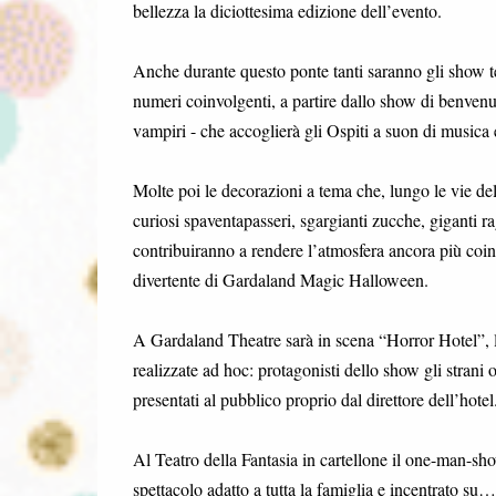
bellezza la diciottesima edizione dell’evento.
Anche durante questo ponte tanti saranno gli show tem
numeri coinvolgenti, a partire dallo show di benven
vampiri - che accoglierà gli Ospiti a suon di musica 
Molte poi le decorazioni a tema che, lungo le vie de
curiosi spaventapasseri, sgargianti zucche, giganti ra
contribuiranno a rendere l’atmosfera ancora più coi
divertente di Gardaland Magic Halloween.
A Gardaland Theatre sarà in scena “Horror Hotel”, 
realizzate ad hoc: protagonisti dello show gli strani 
presentati al pubblico proprio dal direttore dell’hote
Al Teatro della Fantasia in cartellone il one-man-
spettacolo adatto a tutta la famiglia e incentrato su