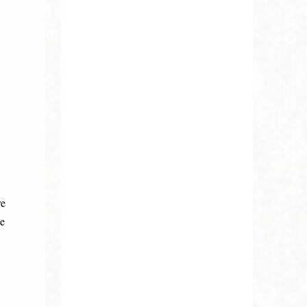
re
le