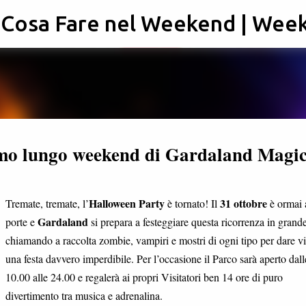
: Cosa Fare nel Weekend | Wee
Passa ai contenuti principali
imo lungo weekend di Gardaland Magi
Halloween Party
31 ottobre
Tremate, tremate, l’
è tornato! Il
è ormai 
Gardaland
porte e
si prepara a festeggiare questa ricorrenza in grande
chiamando a raccolta zombie, vampiri e mostri di ogni tipo per dare vi
una festa davvero imperdibile. Per l’occasione il Parco sarà aperto dall
10.00 alle 24.00 e regalerà ai propri Visitatori ben 14 ore di puro
divertimento tra musica e adrenalina.