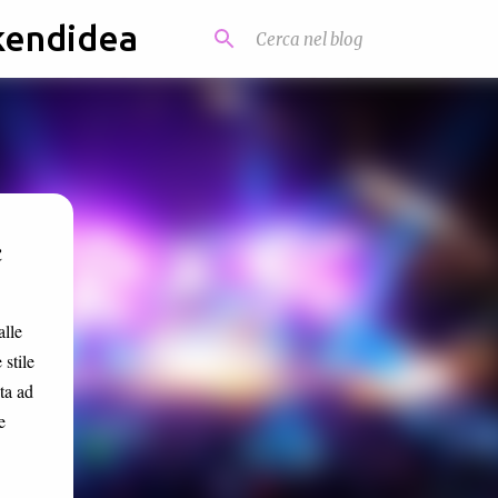
kendidea
c
alle
 stile
ta ad
e