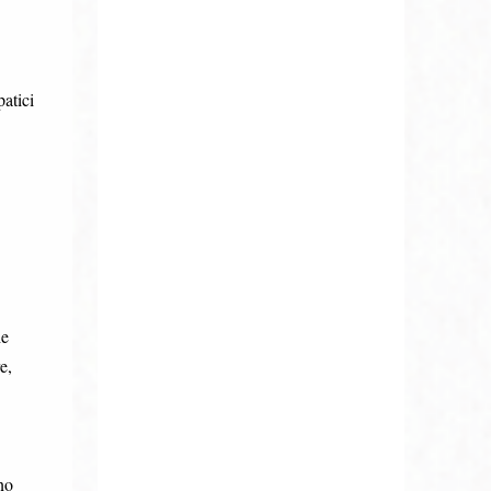
atici
he
e,
no