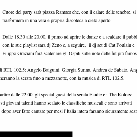
Cuore del party sarà piazza Ramses che, con il calare delle tenebre, si
trasformerà in una vera e propria discoteca a cielo aperto.
Dalle 18.30 alle 20.00, il primo ad aprire le danze e a scaldare il pubb
con le sue playlist sarà dj Zeno e, a seguire, il dj set di Cat Poulain e
Filippo Graziani farà scatenare gli Ospiti sulle note delle hit più famos
e di RTL 102.5: Angelo Baiguini, Giorgia Surina, Andrea de Sabato, An
meranno la serata fino a mezzanotte, con la musica di RTL 102.5.
rtire dalle 22.00, gli special guest della serata Elodie e i The Kolors:
i giovani talenti hanno scalato le classifiche musicali e sono arrivati
 dopo aver fatto cantare per mesi l’Italia intera faranno sicuramente sca