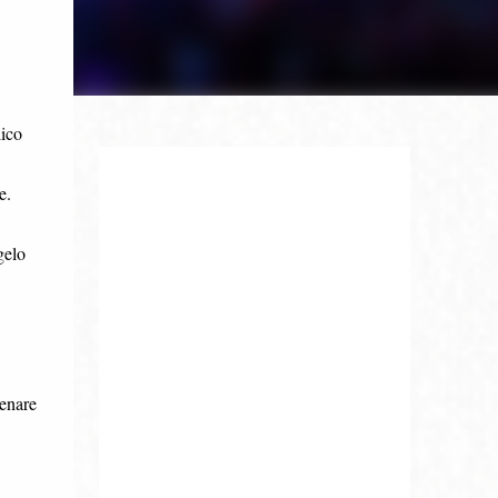
lico
e.
gelo
tenare