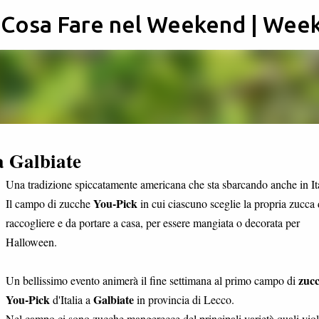
: Cosa Fare nel Weekend | Wee
Passa ai contenuti principali
 Galbiate
Una tradizione spiccatamente americana che sta sbarcando anche in Ita
You-Pick
Il campo di zucche
in cui ciascuno sceglie la propria zucca
raccogliere e da portare a casa, per essere mangiata o decorata per
Halloween.
zuc
Un bellissimo evento animerà il fine settimana al primo campo di
You-Pick
Galbiate
d'Italia a
in provincia di Lecco.
Nel campo ci sono zucche mangerecce del principali varietà quali viol