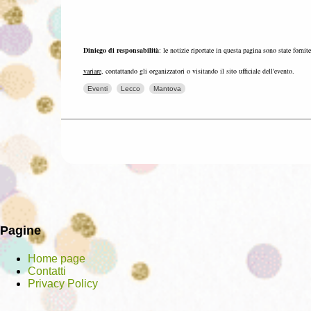
Diniego di responsabilità
: le notizie riportate in questa pagina sono state fornit
variare
, contattando gli organizzatori o visitando il sito ufficiale dell'evento.
Eventi
Lecco
Mantova
Pagine
Home page
Contatti
Privacy Policy