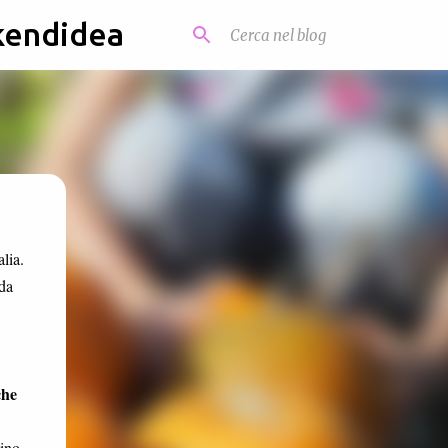
kendidea
lia.
 da
che
ino,