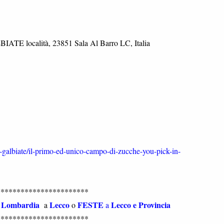
BIATE località, 23851 Sala Al Barro LC, Italia
-galbiate/il-primo-ed-unico-campo-di-zucche-you-pick-in-
***********************
Lombardia
Lecco
FESTE
Lecco e Provincia
n
a
o
a
***********************