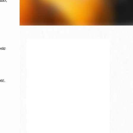
ste
re.