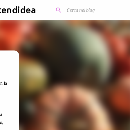
kendidea
n la
si
te,