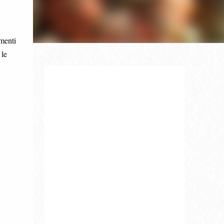
menti
 le