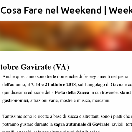
: Cosa Fare nel Weekend | Wee
Passa ai contenuti principali
ttobre Gavirate (VA)
Anche quest'anno sono tre le domeniche di festeggiamenti nel pieno
il 7, 14 e 21 ottobre 2018
dell'autunno,
, sul Lungolago di Gavirate co
Festa della Zucca
stand
quindicesima edizione della
in cui troverete:
gastronomici
, attrazioni varie, mostre e musica, mercatini.
Tantissime sono le ricette a base di zucca e altrettanti sono i piatti che 
sagra autunnale di Gavirate
potranno gustare durante la
: ravioli, tor
tortelli, gnocchi, solo per citarne alcuni dei più golosi.