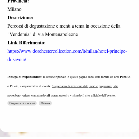
Provincia:
Milano
Descrizione:
Percorsi di degustazione e menù a tema in occasione della
"Vendemia" di via Montenapoleone
Link Riferimento:
https://www.dorchestercollection.com/it/milan/hotel-principe-
di-savoia/
Diniego di responsabilità
: le notizie riportate in questa pagina sono state fornite da Enti Pubblici
o Privati, e organizzatori di eventi.
Suggeriamo di verificare date, orari e programmi, che
potrebbero variare
, contattando gli organizzatori o visitando il sito ufficiale dell'evento.
Degustazione vini
Milano