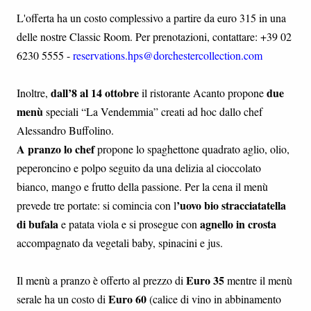
L'offerta ha un costo complessivo a partire da euro 315 in una
delle nostre Classic Room. Per prenotazioni, contattare: +39 02
6230 5555 -
reservations.hps@dorchestercollection.com
dall’8 al 14 ottobre
due
Inoltre,
il ristorante Acanto propone
menù
speciali “La Vendemmia” creati ad hoc dallo chef
Alessandro Buffolino.
A pranzo lo chef
propone lo spaghettone quadrato aglio, olio,
peperoncino e polpo seguito da una delizia al cioccolato
bianco, mango e frutto della passione. Per la cena il menù
’uovo bio stracciatatella
prevede tre portate: si comincia con l
di bufala
agnello in crosta
e patata viola e si prosegue con
accompagnato da vegetali baby, spinacini e jus.
Euro 35
Il menù a pranzo è offerto al prezzo di
mentre il menù
Euro 60
serale ha un costo di
(calice di vino in abbinamento