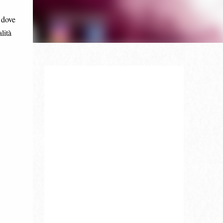
 dove
lità