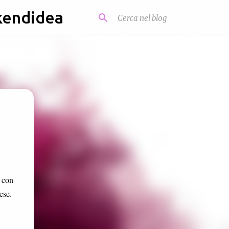
kendidea
, con
ese.