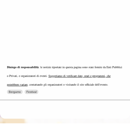
Diniego di responsabilità
: le notizie riportate in questa pagina sono state fornite da Enti Pubblici
o Privati, e organizzatori di eventi.
Suggeriamo di verificare date, orari e programmi, che
potrebbero variare
, contattando gli organizzatori o visitando il sito ufficiale dell'evento.
Bergamo
Festival