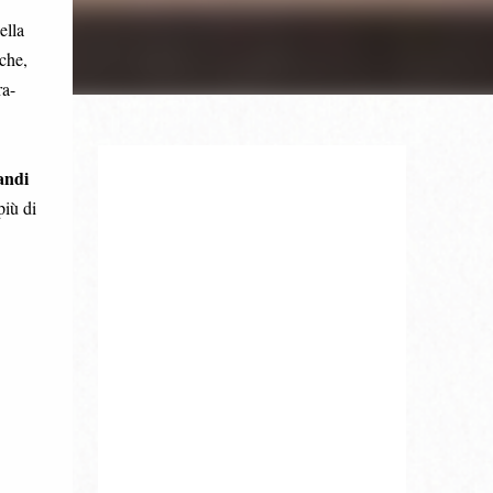
ella
iche,
ra-
andi
più di