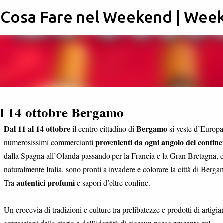
: Cosa Fare nel Weekend | Wee
Passa ai contenuti principali
 al 14 ottobre Bergamo
Dal 11 al 14 ottobre
Bergamo
il centro cittadino di
si veste d’Europa
provenienti da ogni angolo del contine
numerosissimi commercianti
dalla Spagna all’Olanda passando per la Francia e la Gran Bretagna, 
naturalmente Italia, sono pronti a invadere e colorare la città di Berga
autentici profumi
Tra
e sapori d’oltre confine.
Un crocevia di tradizioni e culture tra prelibatezze e prodotti di artigia
espressioni della storia e dell’identità di ciascun paese presente sul