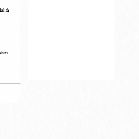
alità
rebbero