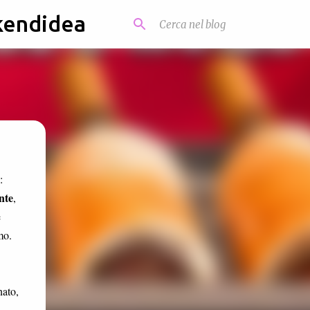
kendidea
:
nte
,
e
mo.
nato,