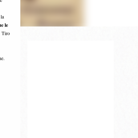
la
e le
 Tiro
ne.