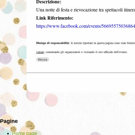
Descrizione:
Una notte di festa e rievocazione tra spettacoli itinera
Link Riferimento:
https://www.facebook.com/events/56695575036864
Diniego di responsabilità
: le notizie riportate in questa pagina sono state fornit
variare
, contattando gli organizzatori o visitando il sito ufficiale dell'evento.
Monza
Pagine
Home page