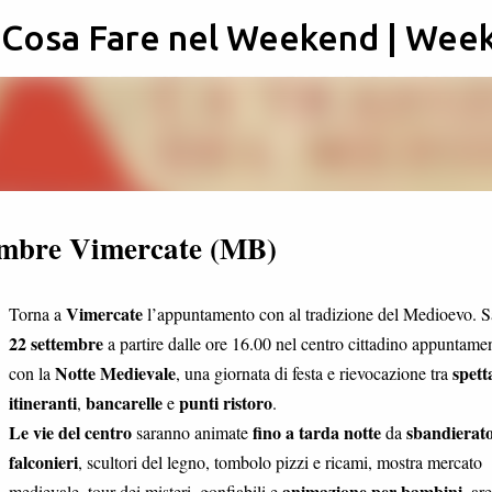
: Cosa Fare nel Weekend | Wee
Passa ai contenuti principali
embre Vimercate (MB)
Vimercate
Torna a
l’appuntamento con al tradizione del Medioevo. S
22 settembre
a partire dalle ore 16.00 nel centro cittadino appuntame
Notte Medievale
spett
con la
, una giornata di festa e rievocazione tra
itineranti
bancarelle
punti ristoro
,
e
.
Le vie del centro
fino a tarda notte
sbandierato
saranno animate
da
falconieri
, scultori del legno, tombolo pizzi e ricami, mostra mercato
animazione per bambini
medievale, tour dei misteri, gonfiabili e
, ar