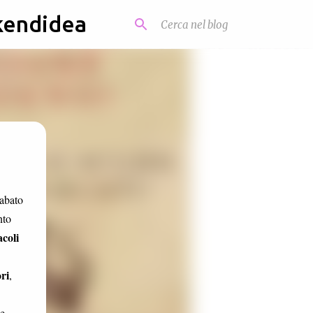
kendidea
abato
nto
acoli
ri
,
ee