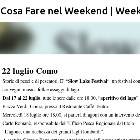
: Cosa Fare nel Weekend | Wee
Passa ai contenuti principali
l 22 luglio Como
Slow Lake Festival
Storie di pesci e di pescatori. E’ “
“, un festival co
convegni, musica folk e assaggi di lago.
Dal 17 al 22 luglio
aperitivo del lago
, tutte le sere dalle ore 18.00, “
” 
Piazza Verdi, Como, presso il Ristorante Caffè Teatro.
Mercoledì 18 luglio ore 18,00, si parlerà di agoni con un intervento del
Carlo Romanò, responsabile dell’Ufficio Pesca Regionale dal titolo
“L’agone, una ricchezza dei grandi laghi lombardi”.
A seguire Giorgio Porta esperto guardiapesca dell’Associazione propo