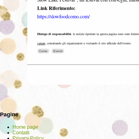
Link Riferimento:
https://slowfoodcomo.com/
Diniego di responsabilità
: le notizie riportate in questa pagina sono state fornit
variare
, contattando gli organizzatori o visitando il sito ufficiale dell'evento.
Como
Eventi
Pagine
Home page
Contatti
Privacy Policy