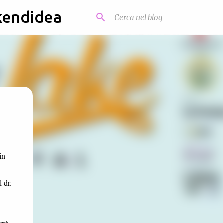
kendidea
n
in
 dr.
rrà