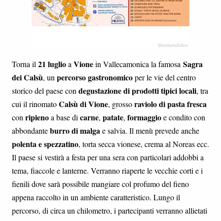
21 luglio
Vione
Sagra
Torna il
a
in Vallecamonica la famosa
dei Calsù
percorso gastronomico
, un
per le vie del centro
degustazione di prodotti tipici locali
storico del paese con
, tra
Calsù di Vione
raviolo di pasta fresca
cui il rinomato
, grosso
ripieno
carne
patate
formaggio
con
a base di
,
,
e condito con
burro di malga
abbondante
e salvia. Il menù prevede anche
polenta e spezzatino
, torta secca vionese, crema al Noreas ecc.
Il paese si vestirà a festa per una sera con particolari addobbi a
tema, fiaccole e lanterne. Verranno riaperte le vecchie corti e i
fienili dove sarà possibile mangiare col profumo del fieno
appena raccolto in un ambiente caratteristico. Lungo il
percorso, di circa un chilometro, i partecipanti verranno allietati