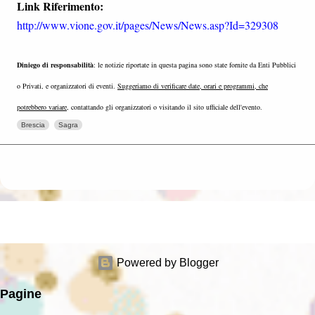
Link Riferimento:
http://www.vione.gov.it/pages/News/News.asp?Id=329308
Diniego di responsabilità
: le notizie riportate in questa pagina sono state fornite da Enti Pubblici
o Privati, e organizzatori di eventi.
Suggeriamo di verificare date, orari e programmi, che
potrebbero variare
, contattando gli organizzatori o visitando il sito ufficiale dell'evento.
Brescia
Sagra
Powered by Blogger
Pagine