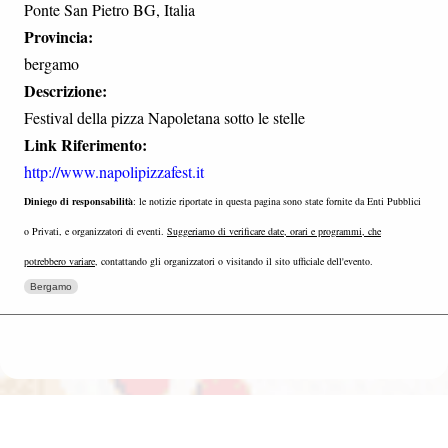
Ponte San Pietro BG, Italia
Provincia:
bergamo
Descrizione:
Festival della pizza Napoletana sotto le stelle
Link Riferimento:
http://www.napolipizzafest.it
Diniego di responsabilità
: le notizie riportate in questa pagina sono state fornite da Enti Pubblici
o Privati, e organizzatori di eventi.
Suggeriamo di verificare date, orari e programmi, che
potrebbero variare
, contattando gli organizzatori o visitando il sito ufficiale dell'evento.
Bergamo