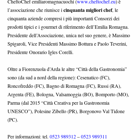
CheftoChef emiliaromagnacuochi (
www.cheftochef.eu
) è
cinquanta migliori chef
l’associazione che riunisce i
, le
cinquanta aziende compresi i più importanti Consorzi dei
prodotti tipici e i gourmet di riferimento dell’Emilia Romagna.
Presidente dell’Associazione, unica nel suo genere, è Massimo
Spigaroli, Vice Presidenti Massimo Bottura e Paolo Teverini,
Presidente Onorario Igles Corelli.
Oltre a Fiorenzuola d’Arda le altre “Città della Gastronomia”
sono (da sud a nord della regione): Cesenatico (FC),
Roncofreddo (FC), Bagno di Romagna (FC), Russi (RA),
Argenta (FE), Bologna, Valsamoggia (BO), Bomporto (MO),
Parma (dal 2015 “Città Creativa per la Gastronomia
UNESCO”), Polesine Zibello (PR), Borgonovo Val Tidone
(PC).
Per informazioni: tel.
0523 989312
–
0523 989311