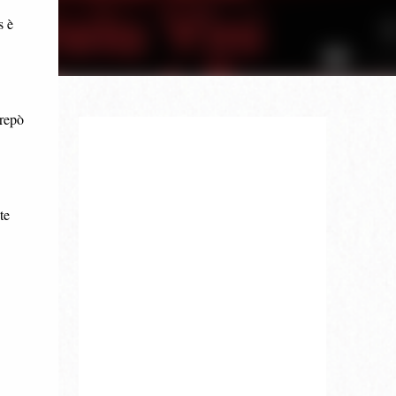
s è
trepò
te