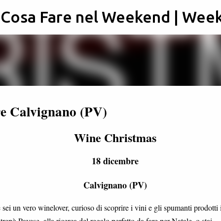
: Cosa Fare nel Weekend | Wee
Passa ai contenuti principali
e Calvignano (PV)
Wine Christmas
18 dicembre
Calvignano (PV)
 sei un vero winelover, curioso di scoprire i vini e gli spumanti prodotti 
trepò Pavese, alla ricerca del regalo perfetto da fare per Natale, o stai