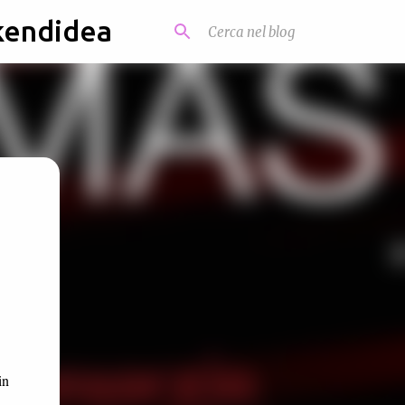
kendidea
in