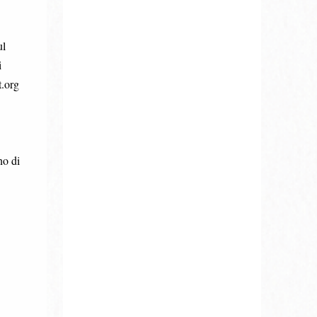
ul
i
t.org
no di