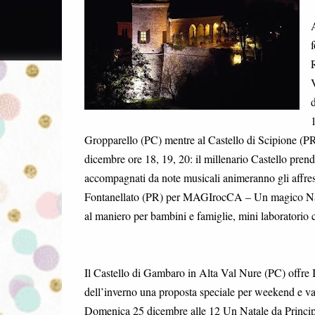
A
f
R
V
d
1
Gropparello (PC) mentre al Castello di Scipione (PR
dicembre ore 18, 19, 20: il millenario Castello prend
accompagnati da note musicali animeranno gli affresc
Fontanellato (PR) per MAGIrocCA – Un magico Natal
al maniero per bambini e famiglie, mini laboratorio cr
Il Castello di Gambaro in Alta Val Nure (PC) offre 
dell’inverno una proposta speciale per weekend e va
Domenica 25 dicembre alle 12 Un Natale da Principi