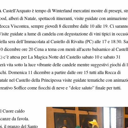
 Castell’Arquato è tempo di Winterland mercatini mostre di presepi, str
ood, alberi di Natale, spettacoli itineranti, visite guidate con animazione 
occa Viscontea, sempre giovedì 8 dicembre dalle 10 alle 19. Ci sarann
isite guidate a lume di candela con degustazione di vini tipici in occas
ella sera dell’Immacolata al Castello di Rivalta (PC) alle 17 e 18:30. S
0 dicembre ore 20 Cena a tema con menù all'aceto balsamico al Castell
) c’è attesa per La Magica Notte del Castello sabato 10 e sabato 31
erà vita sotto la luce vibrante delle candele mentre suggestivi giochi di 
hi. Domenica 11 dicembre a partire dalle ore 15 tutti alla Rocca di
e nel Castello della Principessa visite guidate tematiche con animaz
eativo Soffice come fiocchi di neve e "dolce saluto” finale per tutti.
Il Cuore caldo
canze da favola.
, il pranzo del Santo