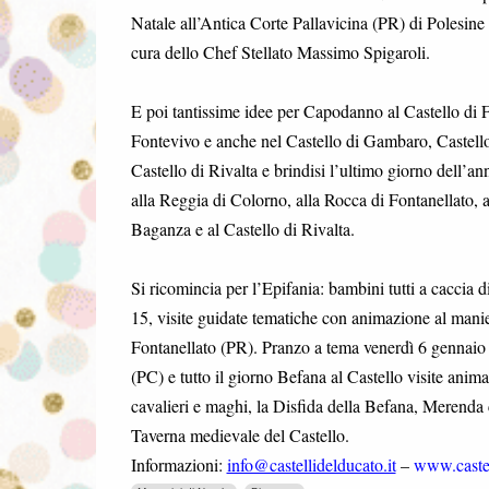
Natale all’Antica Corte Pallavicina (PR) di Polesin
cura dello Chef Stellato Massimo Spigaroli.
E poi tantissime idee per Capodanno al Castello di F
Fontevivo e anche nel Castello di Gambaro, Castello
Castello di Rivalta e brindisi l’ultimo giorno dell’a
alla Reggia di Colorno, alla Rocca di Fontanellato, 
Baganza e al Castello di Rivalta.
Si ricomincia per l’Epifania: bambini tutti a caccia 
15, visite guidate tematiche con animazione al manie
Fontanellato (PR). Pranzo a tema venerdì 6 gennaio o
(PC) e tutto il giorno Befana al Castello visite ani
cavalieri e maghi, la Disfida della Befana, Merenda c
Taverna medievale del Castello.
Informazioni:
info@castellidelducato.it
–
www.castel