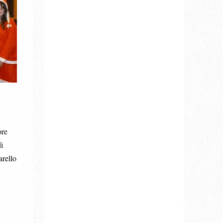
ore
i
arello