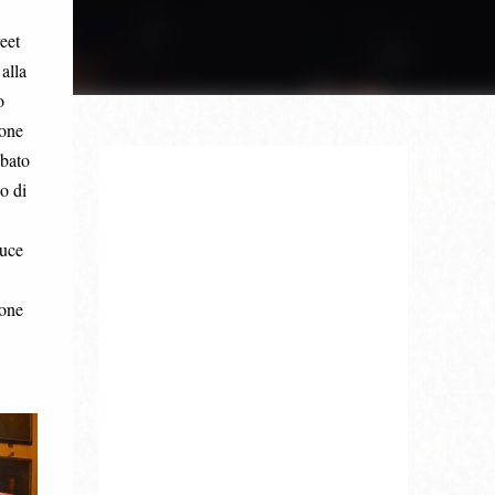
eet
alla
o
ione
abato
o di
luce
ione