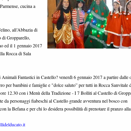
e Parmense, cucina a
elino, all’Abbazia di
 di Gropparello,
nno ed il 1 gennaio 2017
alla Rocca di Sala
di Animali Fantastici in Castello? venerdì 6 gennaio 2017 a partire dalle 
ro per bambini e famiglie e "dolce saluto” per tutti in Rocca Sanvitale d
re 12.30 con i Menù della Tradizione - I 7 Bolliti al Castello di Gropp
mate da personaggi fiabeschi al Castello grande avventura nel bosco con
on la Befana e per chi lo desidera possibilità di prenotare il pranzo alla
lidelducato.it