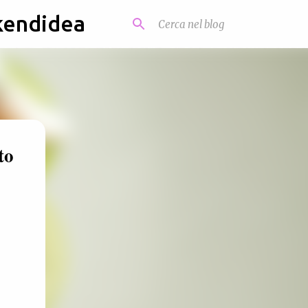
kendidea
to