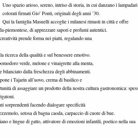
Uno spazio arioso, sereno, intriso di storia, in cui danzano i lampadari
colorati firmati Gio’ Ponti, originali degli anni ’30.
Qui la famiglia Masuelli accoglie i milanesi rimasti in città e offre
rda-piemontese, di apprezzare sapori e profumi autentici.
creatività prende forma nei piatti, regalando una
la ricerca della qualità e sul benessere emotivo.
pomodoro verde, melone e vinaigrette alla menta,
e bilanciato dalla freschezza degli abbinamenti.
one i Tajarin all’uovo, crema di basilico e
rtunità di assaggiare un prodotto della nostra cultura gastronomica: spes
igatoni.
i sorprendenti facendo dialogare specificità
 prezzemolo, setosa di bagna caoda, carpaccio di cuore di bue.
 e lingue di gatto, attivatore di emozioni infantili, poetico nella sua