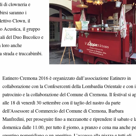
li di clowneria e
birsi saranno i
lettivo Clown, il
o Acustica, il gruppo
eali del Duo Bucolico e
 loro anche
a strada e truccabimbi.
Eatinero Cremona 2016 è organizzato dall’associazione Eatinero in
collaborazione con la Confesercenti della Lombardia Orientale e con i
patrocinio e la collaborazione del Comune di Cremona. Il festival si ap
alle 18 di venerdì 30 settembre con il taglio del nastro da parte
dell’Assessore al Commercio del Comune di Cremona, Barbara
Manfredini, per proseguire fino a mezzanotte e riprendere il sabato e l
domenica dalle 11.00, per tutto il giorno, a pranzo e cena ma anche p
spuntino pomeridiano o un aperitivo. L’accesso alla piazza e tutti gli