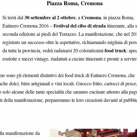
Piazza Roma, Cremona
30 settembre al 2 ottobre
Cremona
Si terrà dal
, a
, in piazza Roma,
Festival del cibo di strada
Eatinero Cremona 2016 –
itinerante, alla 
seconda edizione ai piedi del Torrazzo. La manifestazione, che nel 20
registrato un successo oltre le aspettative, richiamando migliaia di per
food truck
da tutta la provincia, vedrà radunarsi 20 coloratissimi
: apec
roulotte e mezzi vintage, riadattati a cucine itineranti e pronte a servire
me sono gli elementi distintivi dei food truck di Eatinero Cremona, che
he dolci, birre artigianali e vini locali. Gnocco fritto, cartocci di pesce
 solo alcune delle tante specialità che saranno cucinate attorno alla pa
sti della manifestazione, prepareranno le loro creazioni davanti al pubbli
ella manifestazione da