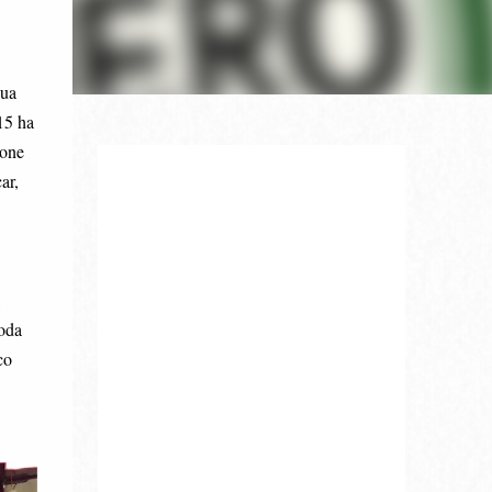
sua
15 ha
sone
ar,
,
goda
co