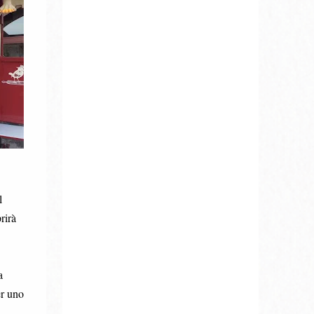
l
rirà
a
er uno