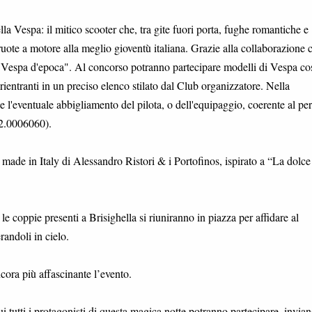
la Vespa: il mitico scooter che, tra gite fuori porta, fughe romantiche e
ruote a motore alla meglio gioventù italiana. Grazie alla collaborazione c
Vespa d'epoca". Al concorso potranno partecipare modelli di Vespa cos
 rientranti in un preciso elenco stilato dal Club organizzatore. Nella
 l'eventuale abbigliamento del pilota, o dell'equipaggio, coerente al pe
42.0006060).
de in Italy di Alessandro Ristori & i Portofinos, ispirato a “La dolce 
le coppie presenti a Brisighella si riuniranno in piazza per affidare al
randoli in cielo.
cora più affascinante l’evento.
tutti i protagonisti di questa magica notte potranno partecipare, invian