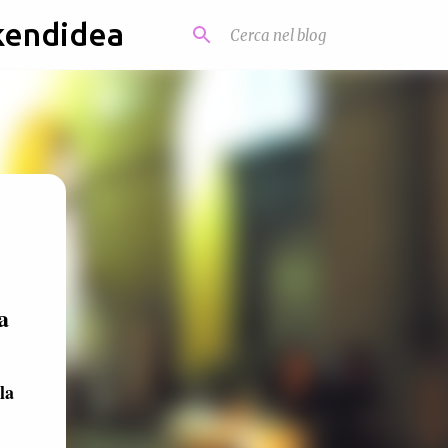
kendidea
a
la