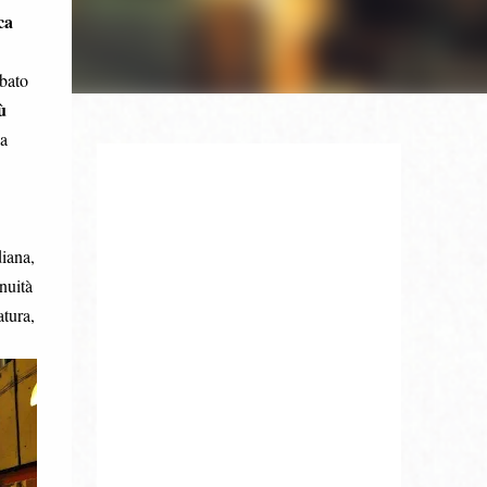
ca
abato
ù
na
diana,
nuità
atura,