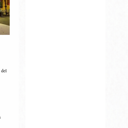
 del
a