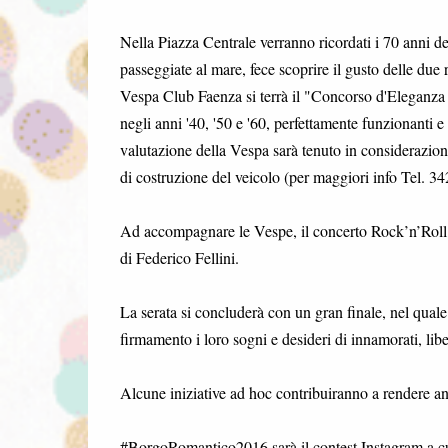
Nella Piazza Centrale verranno ricordati i 70 anni del
passeggiate al mare, fece scoprire il gusto delle due 
Vespa Club Faenza si terrà il "Concorso d'Eleganza 
negli anni '40, '50 e '60, perfettamente funzionanti e
valutazione della Vespa sarà tenuto in considerazione
di costruzione del veicolo (per maggiori info Tel. 3
Ad accompagnare le Vespe, il concerto Rock’n’Roll ma
di Federico Fellini.
La serata si concluderà con un gran finale, nel quale 
firmamento i loro sogni e desideri di innamorati, libe
Alcune iniziative ad hoc contribuiranno a rendere an
#BorgoRomantico2016 sarà il contest Instagram a cui 