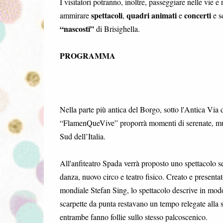
I visitatori potranno, inoltre, passeggiare nelle vie e
spettacoli
quadri animati
concerti
ammirare
,
e
e s
“nascosti”
di Brisighella.
PROGRAMMA
Nella parte più antica del Borgo, sotto l'Antica Via
“FlamenQueVive” proporrà momenti di serenate, music
Sud dell’Italia.
All'anfiteatro Spada verrà proposto uno spettacolo s
danza, nuovo circo e teatro fisico. Creato e presentato
mondiale Stefan Sing, lo spettacolo descrive in modo 
scarpette da punta restavano un tempo relegate alla s
entrambe fanno follie sullo stesso palcoscenico.