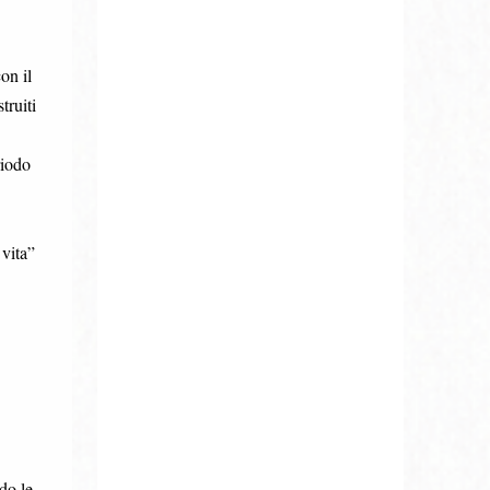
on il
truiti
riodo
vita”
do le