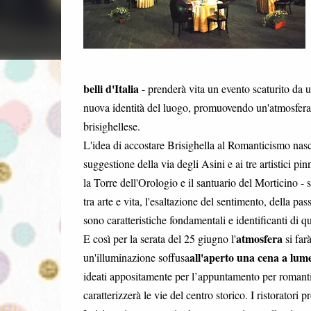
belli d'Italia
- prenderà vita un evento scaturito da 
nuova identità del luogo, promuovendo un'atmosfera r
brisighellese.
L'idea di accostare Brisighella al Romanticismo nasce 
suggestione della via degli Asini e ai tre artistici 
la Torre dell'Orologio e il santuario del Morticino - 
tra arte e vita, l'esaltazione del sentimento, della pa
sono caratteristiche fondamentali e identificanti di qu
atmosfera
E così per la serata del 25 giugno l'
si far
all'aperto una cena a lum
un'illuminazione soffusa
ideati appositamente per l’appuntamento per romantici
caratterizzerà le vie del centro storico. I ristoratori 