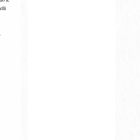
lli
,