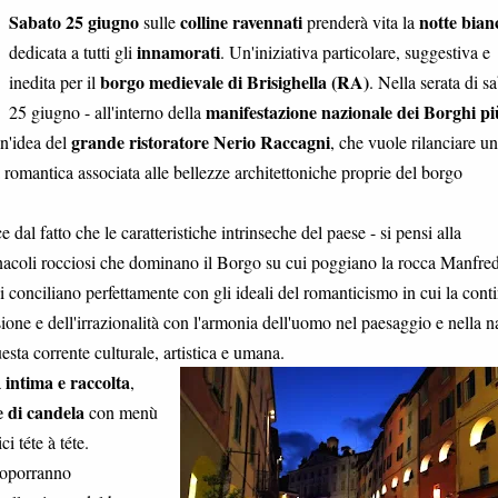
Sabato 25 giugno
colline ravennati
notte bian
sulle
prenderà vita la
innamorati
dedicata a tutti gli
. Un'iniziativa particolare, suggestiva e
borgo medievale di Brisighella (RA)
inedita per il
. Nella serata di s
manifestazione nazionale dei Borghi pi
25 giugno - all'interno della
grande ristoratore Nerio Raccagni
un'idea del
, che vuole rilanciare u
omantica associata alle bellezze architettoniche proprie del borgo
dal fatto che le caratteristiche intrinseche del paese - si pensi alla
pinnacoli rocciosi che dominano il Borgo su cui poggiano la rocca Manfre
si conciliano perfettamente con gli ideali del romanticismo in cui la conti
ssione e dell'irrazionalità con l'armonia dell'uomo nel paesaggio e nella n
esta corrente culturale, artistica e umana.
intima e raccolta
à
,
e di candela
con menù
 téte à téte.
proporranno