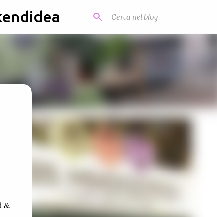
kendidea
od &