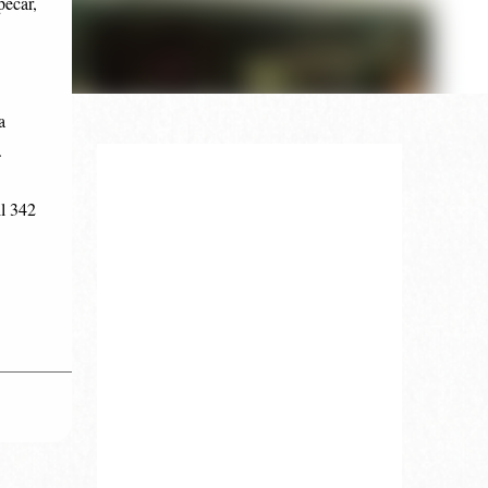
pecar,
a
.
ll 342