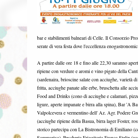
bar e stabilimenti balneari di Celle. Il Consorzio Pr
serate di vera festa dove l'eccellenza enogastronomic
A partire dalle ore 18 e fino alle 22,30 saranno aper
ripiene con verdure e aromi e vino pigato della Can
(sardenaira, brioscine salate con acciughe, varietà d
fritta, acciughe panate alle erbe, bruschetta alle ac
Food and Drinks (cono di acciughe e calamari, pizzet
ligure, aperte impanate e birra alla spina), Bar 'A B
Valpolcevera e vermentino dell' Az. Agr. Podere Grec
(acciughe ripiene della Basua, birra lager Foster, r
storico partecipa con La Bistronomia di Emiliano (cc
Sommariva), Pescheria Friggitoria Franca Stelin (acc