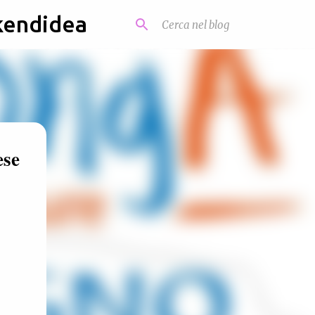
kendidea
ese