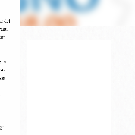
ar del
anti,
enti
ughe
sso
ssa
a
o
gr.