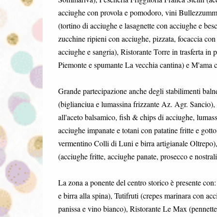
acciughe con provola e pomodoro, vini Bullezzumm
(tortino di acciughe e lasagnette con acciughe e besci
zucchine ripieni con acciughe, pizzata, focaccia co
acciughe e sangria), Ristorante Torre in trasferta in 
Piemonte e spumante La vecchia cantina) e M'ama caf
Grande partecipazione anche degli stabilimenti baln
(biglianciua e lumassina frizzante Az. Agr. Sancio), 
all'aceto balsamico, fish & chips di acciughe, lumas
acciughe impanate e totani con patatine fritte e gott
vermentino Colli di Luni e birra artigianale Oltrepo)
(acciughe fritte, acciughe panate, prosecco e nostral
La zona a ponente del centro storico è presente con:
e birra alla spina), Tutifruti (crepes marinara con a
panissa e vino bianco), Ristorante Le Max (pennette