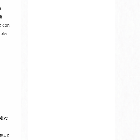
a
di
e con
iole
live
ata e