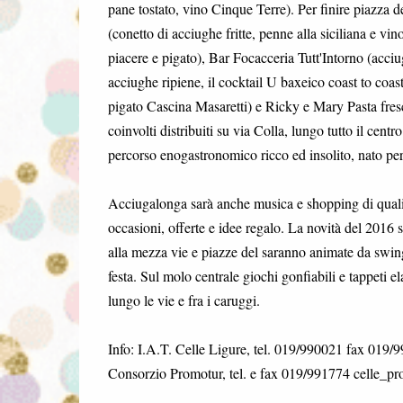
pane tostato, vino Cinque Terre). Per finire piazza 
(conetto di acciughe fritte, penne alla siciliana e vi
piacere e pigato), Bar Focacceria Tutt'Intorno (acciu
acciughe ripiene, il cocktail U baxeico coast to coas
pigato Cascina Masaretti) e Ricky e Mary Pasta fresca 
coinvolti distribuiti su via Colla, lungo tutto il cen
percorso enogastronomico ricco ed insolito, nato per
Acciugalonga sarà anche musica e shopping di qualità,
occasioni, offerte e idee regalo. La novità del 2016 
alla mezza vie e piazze del saranno animate da swing,
festa. Sul molo centrale giochi gonfiabili e tappeti elas
lungo le vie e fra i caruggi.
Info: I.A.T. Celle Ligure, tel. 019/990021 fax 019
Consorzio Promotur, tel. e fax 019/991774 celle_pr