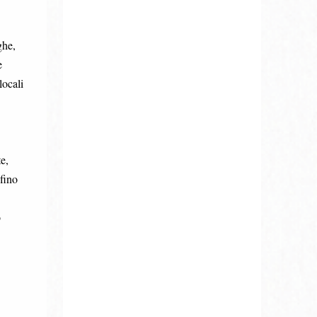
ghe,
e
locali
e,
fino
o