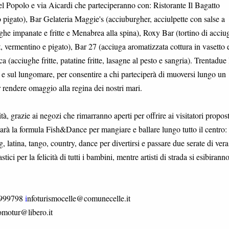
del Popolo e via Aicardi che parteciperanno con: Ristorante Il Bagatto
no pigato), Bar Gelateria Maggie's (acciuburgher, acciulpette con salse a
ghe impanate e fritte e Menabrea alla spina), Roxy Bar (tortino di acciu
t, vermentino e pigato), Bar 27 (acciuga aromatizzata cottura in vasetto 
(acciughe fritte, patatine fritte, lasagne al pesto e sangria). Trentadue 
tro e sul lungomare, per consentire a chi parteciperà di muoversi lungo un
 rendere omaggio alla regina dei nostri mari.
 grazie ai negozi che rimarranno aperti per offrire ai visitatori propost
sarà la formula Fish&Dance per mangiare e ballare lungo tutto il centro: 
 latina, tango, country, dance per divertirsi e passare due serate di vera
tici per la felicità di tutti i bambini, mentre artisti di strada si esibirann
/9999798
i
nfoturismocelle@comunecelle.it
omotur@libero.it