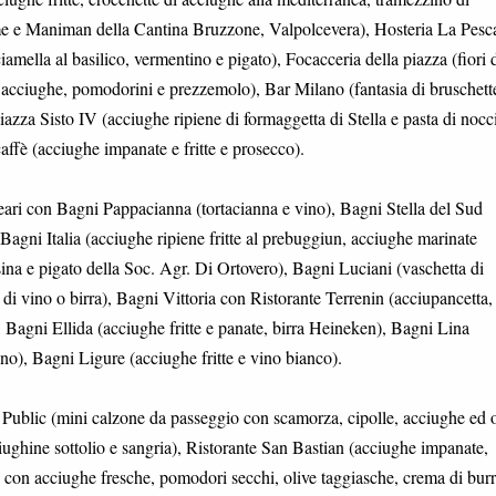
e e Maniman della Cantina Bruzzone, Valpolcevera), Hosteria La Pesc
amella al basilico, vermentino e pigato), Focacceria della piazza (fiori 
n acciughe, pomodorini e prezzemolo), Bar Milano (fantasia di bruschett
piazza Sisto IV (acciughe ripiene di formaggetta di Stella e pasta di nocc
fè (acciughe impanate e fritte e prosecco).
eari con Bagni Pappacianna (tortacianna e vino), Bagni Stella del Sud
Bagni Italia (acciughe ripiene fritte al prebuggiun, acciughe marinate
sina e pigato della Soc. Agr. Di Ortovero), Bagni Luciani (vaschetta di
o di vino o birra), Bagni Vittoria con Ristorante Terrenin (acciupancetta,
, Bagni Ellida (acciughe fritte e panate, birra Heineken), Bagni Lina
ino), Bagni Ligure (acciughe fritte e vino bianco).
 Public (mini calzone da passeggio con scamorza, cipolle, acciughe ed o
cciughine sottolio e sangria), Ristorante San Bastian (acciughe impanate,
 con acciughe fresche, pomodori secchi, olive taggiasche, crema di burr