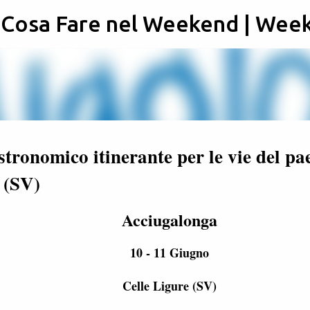
: Cosa Fare nel Weekend | Wee
Passa ai contenuti principali
tronomico itinerante per le vie del pa
 (SV)
Acciugalonga
10 - 11 Giugno
Celle Ligure (SV)