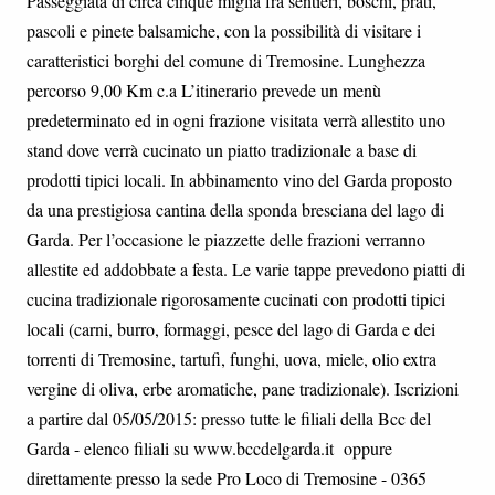
Passeggiata di circa cinque miglia fra sentieri, boschi, prati,
pascoli e pinete balsamiche, con la possibilità di visitare i
caratteristici borghi del comune di Tremosine. Lunghezza
percorso 9,00 Km c.a L’itinerario prevede un menù
predeterminato ed in ogni frazione visitata verrà allestito uno
stand dove verrà cucinato un piatto tradizionale a base di
prodotti tipici locali. In abbinamento vino del Garda proposto
da una prestigiosa cantina della sponda bresciana del lago di
Garda. Per l’occasione le piazzette delle frazioni verranno
allestite ed addobbate a festa. Le varie tappe prevedono piatti di
cucina tradizionale rigorosamente cucinati con prodotti tipici
locali (carni, burro, formaggi, pesce del lago di Garda e dei
torrenti di Tremosine, tartufi, funghi, uova, miele, olio extra
vergine di oliva, erbe aromatiche, pane tradizionale). Iscrizioni
a partire dal 05/05/2015: presso tutte le filiali della Bcc del
Garda - elenco filiali su www.bccdelgarda.it oppure
direttamente presso la sede Pro Loco di Tremosine - 0365