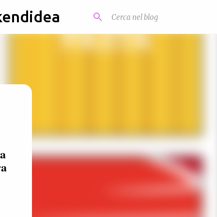
kendidea
ma
ra