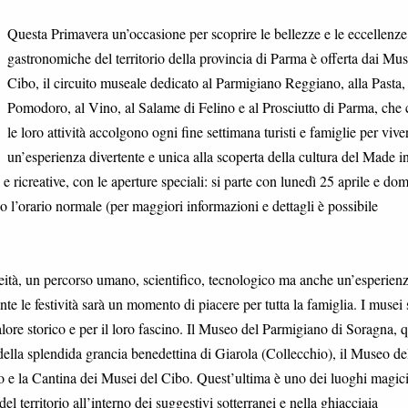
Questa Primavera un’occasione per scoprire le bellezze e le eccellenze
gastronomiche del territorio della provincia di Parma è offerta dai Mus
Cibo, il circuito museale dedicato al Parmigiano Reggiano, alla Pasta, 
Pomodoro, al Vino, al Salame di Felino e al Prosciutto di Parma, che
le loro attività accolgono ogni fine settimana turisti e famiglie per vive
un’esperienza divertente e unica alla scoperta della cultura del Made in
 ricreative, con le aperture speciali: si parte con lunedì 25 aprile e do
l’orario normale (per maggiori informazioni e dettagli è possibile
neità, un percorso umano, scientifico, tecnologico ma anche un’esperien
ante le festività sarà un momento di piacere per tutta la famiglia. I musei
 valore storico e per il loro fascino. Il Museo del Parmigiano di Soragna, 
ella splendida grancia benedettina di Giarola (Collecchio), il Museo de
to e la Cantina dei Musei del Cibo. Quest’ultima è uno dei luoghi magic
l territorio all’interno dei suggestivi sotterranei e nella ghiacciaia