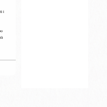
i i
bo
rà