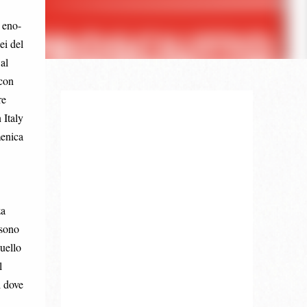
 eno-
ei del
al
 con
re
 Italy
menica
za
 sono
quello
l
i dove