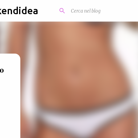
kendidea
o