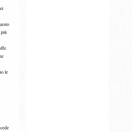
ei
i
questo
 più
offe
he
no le
ccede