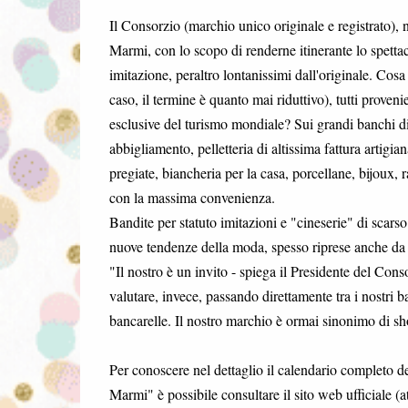
Il Consorzio (marchio unico originale e registrato), 
Marmi, con lo scopo di renderne itinerante lo spettaco
imitazione, peraltro lontanissimi dall'originale. Cosa
caso, il termine è quanto mai riduttivo), tutti proven
esclusive del turismo mondiale? Sui grandi banchi di v
abbigliamento, pelletteria di altissima fattura artigia
pregiate, biancheria per la casa, porcellane, bijoux, 
con la massima convenienza.
Bandite per statuto imitazioni e "cineserie" di scars
nuove tendenze della moda, spesso riprese anche da 
"Il nostro è un invito - spiega il Presidente del Cons
valutare, invece, passando direttamente tra i nostri b
bancarelle. Il nostro marchio è ormai sinonimo di s
Per conoscere nel dettaglio il calendario completo de
Marmi" è possibile consultare il sito web ufficiale 