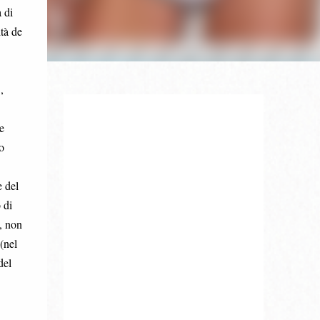
 di
tà de
,
e
o
e del
 di
e, non
(nel
del