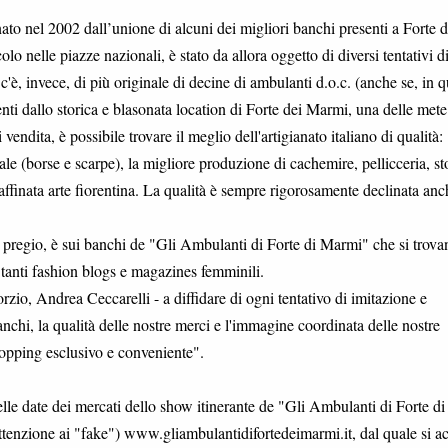
nato nel 2002 dall’unione di alcuni dei migliori banchi presenti a Forte d
lo nelle piazze nazionali, è stato da allora oggetto di diversi tentativi d
 c'è, invece, di più originale di decine di ambulanti d.o.c. (anche se, in 
ienti dallo storica e blasonata location di Forte dei Marmi, una delle mete
endita, è possibile trovare il meglio dell'artigianato italiano di qualità:
nale (borse e scarpe), la migliore produzione di cachemire, pellicceria, st
raffinata arte fiorentina. La qualità è sempre rigorosamente declinata anc
o pregio, è sui banchi de "Gli Ambulanti di Forte di Marmi" che si trova
tanti fashion blogs e magazines femminili.
orzio, Andrea Ceccarelli - a diffidare di ogni tentativo di imitazione e
anchi, la qualità delle nostre merci e l'immagine coordinata delle nostre
hopping esclusivo e conveniente".
lle date dei mercati dello show itinerante de "Gli Ambulanti di Forte di
(attenzione ai "fake") www.gliambulantidifortedeimarmi.it, dal quale si a