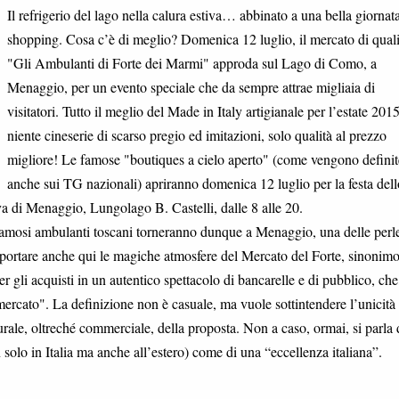
Il refrigerio del lago nella calura estiva… abbinato a una bella giornata
shopping. Cosa c’è di meglio? Domenica 12 luglio, il mercato di quali
"Gli Ambulanti di Forte dei Marmi" approda sul Lago di Como, a
Menaggio, per un evento speciale che da sempre attrae migliaia di
visitatori. Tutto il meglio del Made in Italy artigianale per l’estate 2015
niente cineserie di scarso pregio ed imitazioni, solo qualità al prezzo
migliore! Le famose "boutiques a cielo aperto" (come vengono definit
anche sui TG nazionali) apriranno domenica 12 luglio per la festa dell
a di Menaggio, Lungolago B. Castelli, dalle 8 alle 20.
e i famosi ambulanti toscani torneranno dunque a Menaggio, una delle perl
portare anche qui le magiche atmosfere del Mercato del Forte, sinonimo
per gli acquisti in un autentico spettacolo di bancarelle e di pubblico, ch
rcato". La definizione non è casuale, ma vuole sottintendere l’unicità 
rale, oltreché commerciale, della proposta. Non a caso, ormai, si parla 
lo in Italia ma anche all’estero) come di una “eccellenza italiana”.