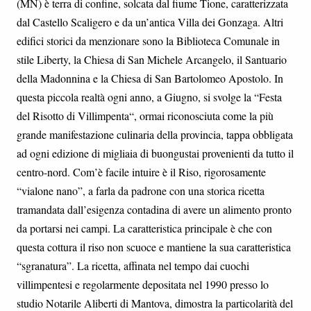
(MN) è terra di confine, solcata dal fiume Tione, caratterizzata
dal Castello Scaligero e da un’antica Villa dei Gonzaga. Altri
edifici storici da menzionare sono la Biblioteca Comunale in
stile Liberty, la Chiesa di San Michele Arcangelo, il Santuario
della Madonnina e la Chiesa di San Bartolomeo Apostolo. In
questa piccola realtà ogni anno, a Giugno, si svolge la “Festa
del Risotto di Villimpenta“, ormai riconosciuta come la più
grande manifestazione culinaria della provincia, tappa obbligata
ad ogni edizione di migliaia di buongustai provenienti da tutto il
centro-nord. Com’è facile intuire è il Riso, rigorosamente
“vialone nano”, a farla da padrone con una storica ricetta
tramandata dall’esigenza contadina di avere un alimento pronto
da portarsi nei campi. La caratteristica principale è che con
questa cottura il riso non scuoce e mantiene la sua caratteristica
“sgranatura”. La ricetta, affinata nel tempo dai cuochi
villimpentesi e regolarmente depositata nel 1990 presso lo
studio Notarile Aliberti di Mantova, dimostra la particolarità del