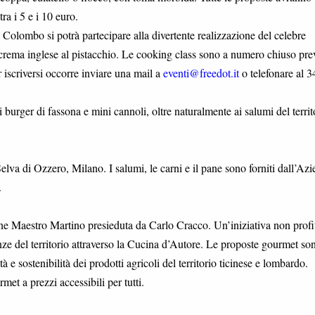
ra i 5 e i 10 euro.
i Colombo si potrà partecipare alla divertente realizzazione del celebre
 crema inglese al pistacchio. Le cooking class sono a numero chiuso pre
 iscriversi occorre inviare una mail a
eventi@freedot.it
o telefonare al 3
i burger di fassona e mini cannoli, oltre naturalmente ai salumi del territ
elva di Ozzero, Milano. I salumi, le carni e il pane sono forniti dall’Az
.
e Maestro Martino presieduta da Carlo Cracco. Un’iniziativa non profit
nze del territorio attraverso la Cucina d’Autore. Le proposte gourmet so
tà e sostenibilità dei prodotti agricoli del territorio ticinese e lombardo.
met a prezzi accessibili per tutti.