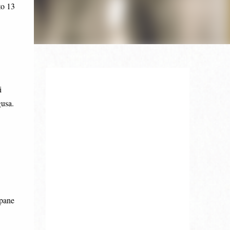
to 13
i
gusa.
 pane