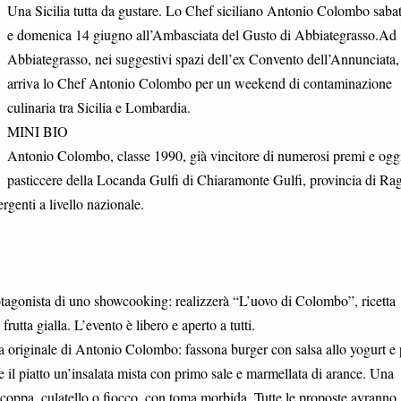
Una Sicilia tutta da gustare. Lo Chef siciliano Antonio Colombo saba
e domenica 14 giugno all’Ambasciata del Gusto di Abbiategrasso.Ad
Abbiategrasso, nei suggestivi spazi dell’ex Convento dell’Annunciata,
arriva lo Chef Antonio Colombo per un weekend di contaminazione
culinaria tra Sicilia e Lombardia.
MINI BIO
Antonio Colombo, classe 1990, già vincitore di numerosi premi e ogg
pasticcere della Locanda Gulfi di Chiaramonte Gulfi, provincia di Ra
genti a livello nazionale.
tagonista di uno showcooking: realizzerà “L’uovo di Colombo”, ricetta
frutta gialla. L’evento è libero e aperto a tutti.
a originale di Antonio Colombo: fassona burger con salsa allo yogurt e
re il piatto un’insalata mista con primo sale e marmellata di arance. Una
i coppa, culatello o fiocco, con toma morbida. Tutte le proposte avranno