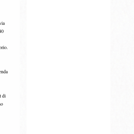
via
40
orio.
ienda
 di
no