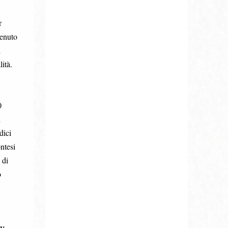
r
tenuto
i
ità.
0
i
dici
ntesi
 di
o