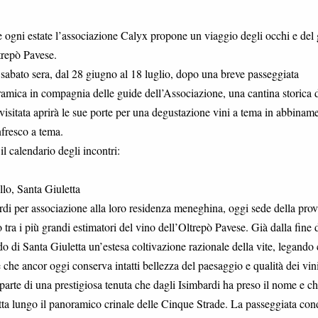
ogni estate l’associazione Calyx propone un viaggio degli occhi e del 
trepò Pavese.
sabato sera, dal 28 giugno al 18 luglio, dopo una breve passeggiata
amica in compagnia delle guide dell’Associazione, una cantina storica d
visitata aprirà le sue porte per una degustazione vini a tema in abbinam
nfresco a tema.
il calendario degli incontri:
llo, Santa Giuletta
ardi per associazione alla loro residenza meneghina, oggi sede della prov
tra i più grandi estimatori del vino dell’Oltrepò Pavese. Già dalla fine 
udo di Santa Giuletta un’estesa coltivazione razionale della vite, legando 
che ancor oggi conserva intatti bellezza del paesaggio e qualità dei vin
arte di una prestigiosa tenuta che dagli Isimbardi ha preso il nome e ch
uletta lungo il panoramico crinale delle Cinque Strade. La passeggiata con