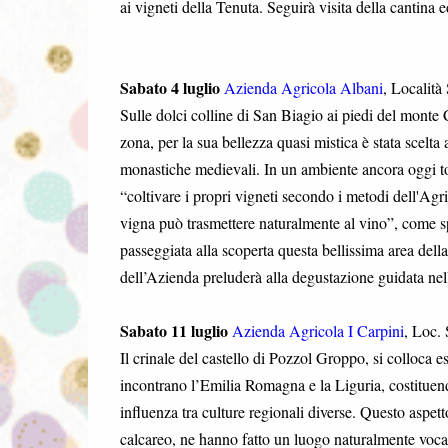
ai vigneti della Tenuta. Seguirà visita della cantina
Sabato 4 luglio
Azienda Agricola Albani
, Località
Sulle dolci colline di San Biagio ai piedi del monte
zona, per la sua bellezza quasi mistica è stata scelt
monastiche medievali. In un ambiente ancora oggi tot
“coltivare i propri vigneti secondo i metodi dell'Agri
vigna può trasmettere naturalmente al vino”, come s
passeggiata alla scoperta questa bellissima area della
dell’Azienda preluderà alla degustazione guidata nell
Sabato 11 luglio
Azienda Agricola I Carpini
, Loc.
Il crinale del castello di Pozzol Groppo, si colloca
incontrano l’Emilia Romagna e la Liguria, costituend
influenza tra culture regionali diverse. Questo aspett
calcareo, ne hanno fatto un luogo naturalmente vocato