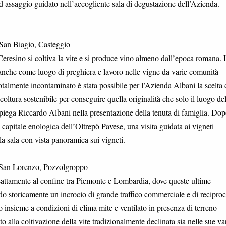
 ed assaggio guidato nell’accogliente sala di degustazione dell’Azienda.
 San Biagio, Casteggio
 Ceresino si coltiva la vite e si produce vino almeno dall’epoca romana. 
a anche come luogo di preghiera e lavoro nelle vigne da varie comunità
almente incontaminato è stata possibile per l’Azienda Albani la scelta 
coltura sostenibile per conseguire quella originalità che solo il luogo del
piega Riccardo Albani nella presentazione della tenuta di famiglia. Dop
 capitale enologica dell’Oltrepò Pavese, una visita guidata ai vigneti
a sala con vista panoramica sui vigneti.
 San Lorenzo, Pozzolgroppo
 esattamente al confine tra Piemonte e Lombardia, dove queste ultime
o storicamente un incrocio di grande traffico commerciale e di recipro
o insieme a condizioni di clima mite e ventilato in presenza di terreno
 alla coltivazione della vite tradizionalmente declinata sia nelle sue va