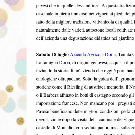
pavesi che in quelle alessandrine. A questa tradizion
cascinale in pietra immerso nei vigneti ai piedi del 
fatto della migliore tradizione vitivinicola di qualit
naturalmente dalle varietà autoctone locali coltivate 
dell’azienda una degustazione didattica nel giardino de
Sabato 18 luglio
Azienda Agricola Doria
, Tenuta 
La famiglia Doria, di origini genovesi, acquista il p
inziando la storia di un’azienda che oggi è portaband
enologiche oltrepadane. Sotto la guida dell’agronom
storiche come il Riesling di austriaca memoria, il Ne
o il Barbera affinato in botti di castagno secondo gli
importazione francese. Non mancano poi i pregiati s
Pavese beneficiano delle migliori condizioni pedo-cl
degustazione dopo la visita della cantina e dei vign
castello di Montalto, con veduta panoramica sulle col