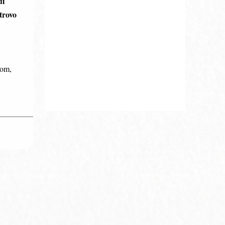
di
trovo
com,