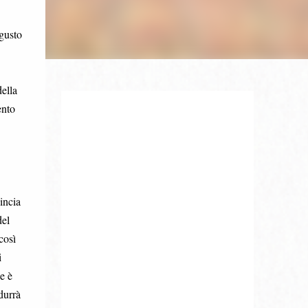
gusto
ella
ento
incia
del
così
i
e è
durrà