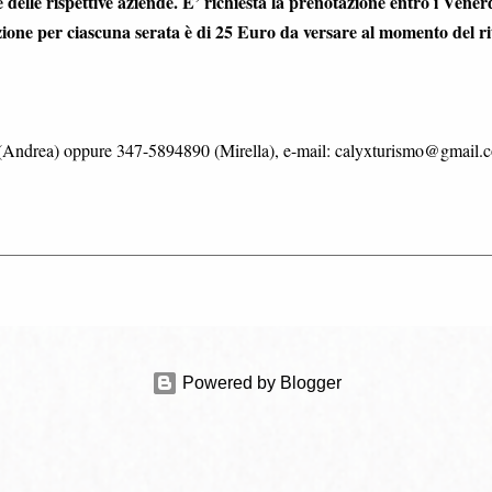
 delle rispettive aziende. E’ richiesta la prenotazione entro i Vener
zione per ciascuna serata è di 25 Euro da versare al momento del ri
 (Andrea) oppure 347-5894890 (Mirella), e-mail: calyxturismo@gmail.
Powered by Blogger