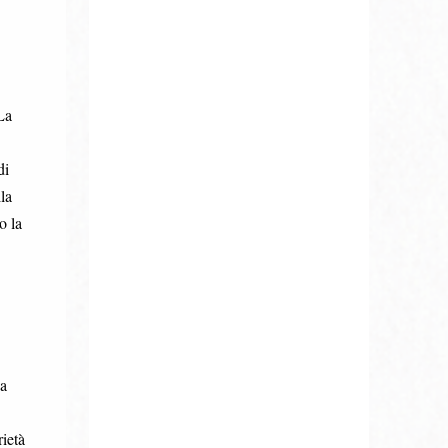
La
di
la
o la
ca
rietà