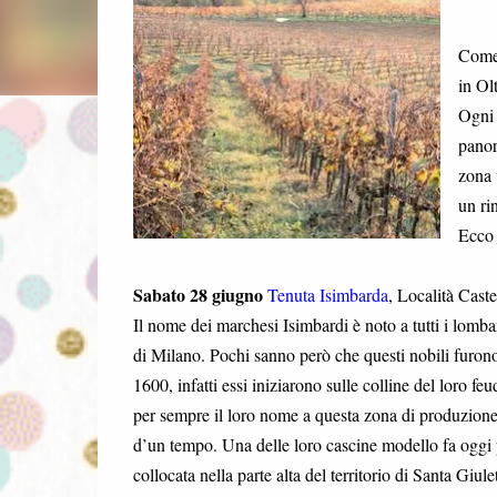
Come 
in Ol
Ogni 
panor
zona 
un ri
Ecco 
Sabato 28 giugno
Tenuta Isimbarda
, Località Caste
Il nome dei marchesi Isimbardi è noto a tutti i lomb
di Milano. Pochi sanno però che questi nobili furono 
1600, infatti essi iniziarono sulle colline del loro fe
per sempre il loro nome a questa zona di produzione 
d’un tempo. Una delle loro cascine modello fa oggi p
collocata nella parte alta del territorio di Santa Gi