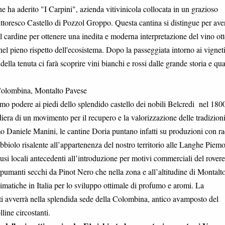
e ha aderito "I Carpini", azienda vitivinicola collocata in un grazioso
pittoresco Castello di Pozzol Groppo. Questa cantina si distingue per ave
à il cardine per ottenere una inedita e moderna interpretazione del vino ot
nel pieno rispetto dell'ecosistema. Dopo la passeggiata intorno ai vignet
lla tenuta ci farà scoprire vini bianchi e rossi dalle grande storia e qual
Colombina, Montalto Pavese
rimo podere ai piedi dello splendido castello dei nobili Belcredi nel 180
iera di un movimento per il recupero e la valorizzazione delle tradizion
o Daniele Manini, le cantine Doria puntano infatti su produzioni con ra
bbiolo risalente all’appartenenza del nostro territorio alle Langhe Piemo
 usi locali antecedenti all’introduzione per motivi commerciali del rovere
pumanti secchi da Pinot Nero che nella zona e all’altitudine di Montalt
imatiche in Italia per lo sviluppo ottimale di profumo e aromi. La
eti avverrà nella splendida sede della Colombina, antico avamposto del
line circostanti.