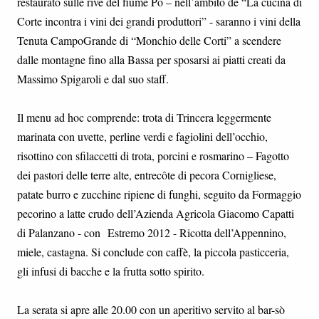
restaurato sulle rive del fiume Po – nell’ambito de “La cucina di
Corte incontra i vini dei grandi produttori” - saranno i vini della
Tenuta CampoGrande di “Monchio delle Corti” a scendere
dalle montagne fino alla Bassa per sposarsi ai piatti creati da
Massimo Spigaroli e dal suo staff.
Il menu ad hoc comprende: trota di Trincera leggermente
marinata con uvette, perline verdi e fagiolini dell’occhio,
risottino con sfilaccetti di trota, porcini e rosmarino – Fagotto
dei pastori delle terre alte, entrecôte di pecora Cornigliese,
patate burro e zucchine ripiene di funghi, seguito da Formaggio
pecorino a latte crudo dell’Azienda Agricola Giacomo Capatti
di Palanzano - con Estremo 2012 - Ricotta dell’Appennino,
miele, castagna. Si conclude con caffè, la piccola pasticceria,
gli infusi di bacche e la frutta sotto spirito.
La serata si apre alle 20.00 con un aperitivo servito al bar-sò