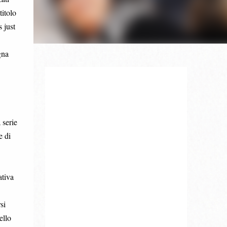
itolo
 just
gna
 serie
e di
ativa
si
ello