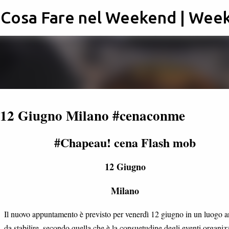
: Cosa Fare nel Weekend | Wee
Passa ai contenuti principali
 12 Giugno Milano #cenaconme
#Chapeau! cena Flash mob
12 Giugno
Milano
Il nuovo appuntamento è previsto per venerdì 12 giugno in un luogo 
da stabilire, secondo quella che è la consuetudine degli eventi organizz