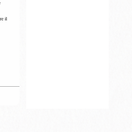
e
e il