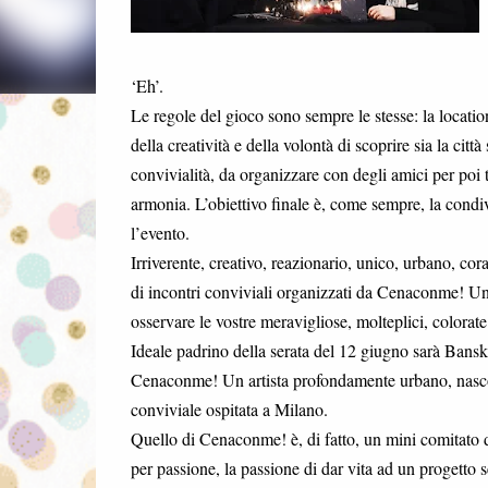
‘Eh’.
Le regole del gioco sono sempre le stesse: la location
della creatività e della volontà di scoprire sia la cit
convivialità, da organizzare con degli amici per poi 
armonia. L’obiettivo finale è, come sempre, la condivi
l’evento.
Irriverente, creativo, reazionario, unico, urbano, co
di incontri conviviali organizzati da Cenaconme! Un e
osservare le vostre meravigliose, molteplici, colorate 
Ideale padrino della serata del 12 giugno sarà Bansk
Cenaconme! Un artista profondamente urbano, nascost
conviviale ospitata a Milano.
Quello di Cenaconme! è, di fatto, un mini comitato d
per passione, la passione di dar vita ad un progetto s