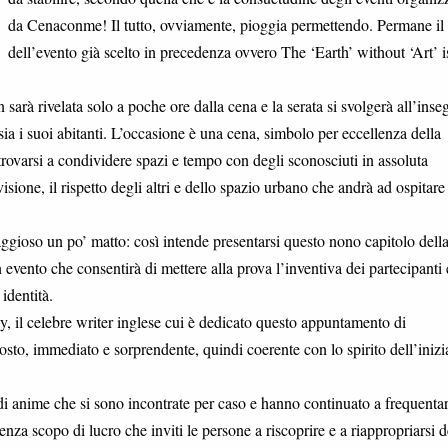
da Cenaconme! Il tutto, ovviamente, pioggia permettendo. Permane il t
dell’evento già scelto in precedenza ovvero The ‘Earth’ without ‘Art’ is
 sarà rivelata solo a poche ore dalla cena e la serata si svolgerà all’inse
tà sia i suoi abitanti. L’occasione è una cena, simbolo per eccellenza della
trovarsi a condividere spazi e tempo con degli sconosciuti in assoluta
sione, il rispetto degli altri e dello spazio urbano che andrà ad ospitare
raggioso un po’ matto: così intende presentarsi questo nono capitolo della
vento che consentirà di mettere alla prova l’inventiva dei partecipanti 
identità.
y, il celebre writer inglese cui è dedicato questo appuntamento di
o, immediato e sorprendente, quindi coerente con lo spirito dell’inizi
i anime che si sono incontrate per caso e hanno continuato a frequentar
enza scopo di lucro che inviti le persone a riscoprire e a riappropriarsi d