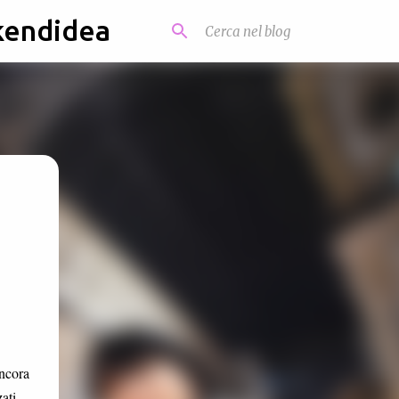
kendidea
ancora
ati