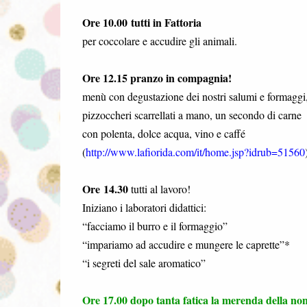
Ore 10.00
tutti in Fattoria
per coccolare e accudire gli animali.
Ore 12.15 pranzo in compagnia!
menù con degustazione dei nostri salumi e formaggi
pizzoccheri scarrellati a mano, un secondo di carne
con polenta, dolce acqua, vino e caffé
(
http://www.lafiorida.com/it/home.jsp?idrub=51560
Ore 14.30
tutti al lavoro!
Iniziano i laboratori didattici:
“facciamo il burro e il formaggio”
“impariamo ad accudire e mungere le caprette”*
“i segreti del sale aromatico”
Ore 17.00 dopo tanta fatica la merenda della no