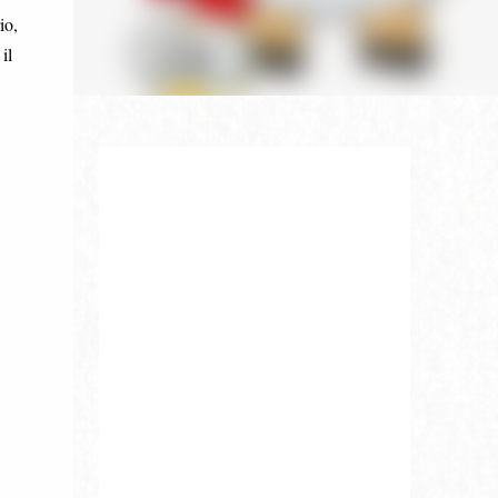
io,
il