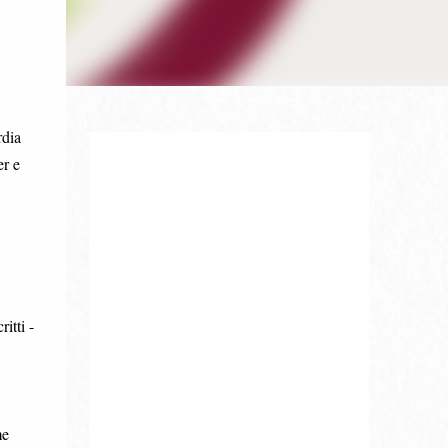
rdia
er e
itti -
me