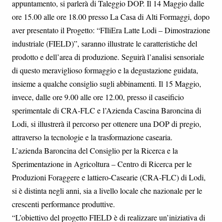
appuntamento, si parlerà di Taleggio DOP. Il 14 Maggio dalle
ore 15.00 alle ore 18.00 presso La Casa di Alti Formaggi, dopo
aver presentato il Progetto: “FIliEra Latte Lodi – Dimostrazione
industriale (FIELD)”, saranno illustrate le caratteristiche del
prodotto e dell’area di produzione. Seguirà l’analisi sensoriale
di questo meraviglioso formaggio e la degustazione guidata,
insieme a qualche consiglio sugli abbinamenti. Il 15 Maggio,
invece, dalle ore 9.00 alle ore 12.00, presso il caseificio
sperimentale di CRA-FLC e l’Azienda Cascina Baroncina di
Lodi, si illustrerà il percorso per ottenere una DOP di pregio,
attraverso la tecnologie e la trasformazione casearia.
L’azienda Baroncina del Consiglio per la Ricerca e la
Sperimentazione in Agricoltura – Centro di Ricerca per le
Produzioni Foraggere e lattiero-Casearie (CRA-FLC) di Lodi,
si è distinta negli anni, sia a livello locale che nazionale per le
crescenti performance produttive.
“L’obiettivo del progetto FIELD è di realizzare un’iniziativa di