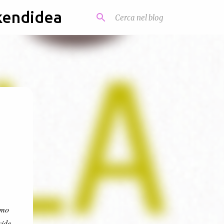
kendidea
imo
vide