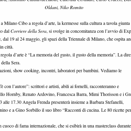
Oldani, Niko Romito
a Milano Cibo a regola d’arte, la kermesse sulla cultura a tavola giunta 
to dal
Corriere della Sera
, si svolge in concomitanza con l’avvio di Ex
 dal 19 al 24 maggio, gli spazi della Triennale di Milano, che ospita a
n città.
a regola d’arte è “La memoria del gusto, il gusto della memoria”. La dir
 della Sera.
rsazioni, show cooking, incontri, laboratori per bambini. Vediamo le
 con l’autore”: scrittori e artisti, abili ai fornelli, racconteranno e
gnello Hornby, Renato Ardovino, Francesca Barra, Mimi Thorisson e i Gr
 alle 17.30 Angela Frenda presenterà insieme a Barbara Stefanelli,
ino e a Gino Sorbillo il suo libro “Racconti di cucina. Le 80 ricette per
n cuoco di fama internazionale, che si esibirà in una masterclass durante