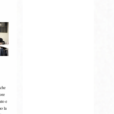
 che
 ore
ato e
no la