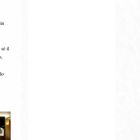
 in
sé il
o,
lo