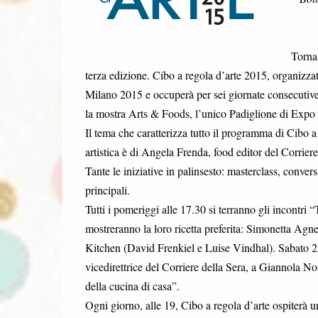
Torna 
terza edizione. Cibo a regola d’arte 2015, organizza
Milano 2015 e occuperà per sei giornate consecutive,
la mostra Arts & Foods, l’unico Padiglione di Expo i
Il tema che caratterizza tutto il programma di Cibo 
artistica è di Angela Frenda, food editor del Corriere
Tante le iniziative in palinsesto: masterclass, conve
principali.
Tutti i pomeriggi alle 17.30 si terranno gli incontri “Tè
mostreranno la loro ricetta preferita: Simonetta A
Kitchen (David Frenkiel e Luise Vindhal). Sabato 23
vicedirettrice del Corriere della Sera, a Giannola Non
della cucina di casa”.
Ogni giorno, alle 19, Cibo a regola d’arte ospiterà u