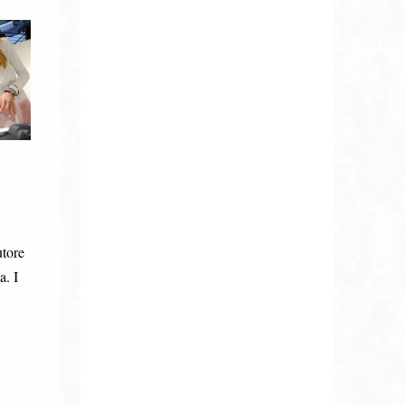
utore
a. I