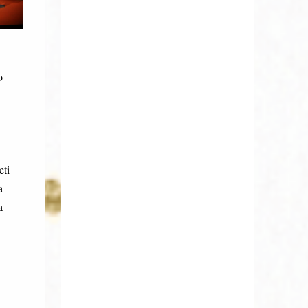
o
eti
a
a