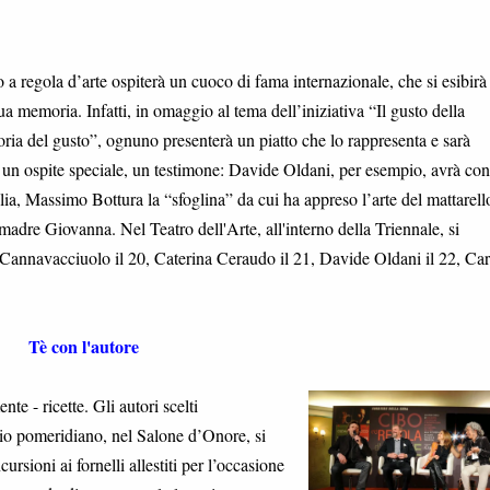
a regola d’arte ospiterà un cuoco di fama internazionale, che si esibirà
sua memoria. Infatti, in omaggio al tema dell’iniziativa “Il gusto della
ia del gusto”, ognuno presenterà un piatto che lo rappresenta e sarà
n ospite speciale, un testimone: Davide Oldani, per esempio, avrà con 
ia, Massimo Bottura la “sfoglina” da cui ha appreso l’arte del mattarell
dre Giovanna. Nel Teatro dell'Arte, all'interno della Triennale, si
annavacciuolo il 20, Caterina Ceraudo il 21, Davide Oldani il 22, Car
Tè con l'autore
nte - ricette. Gli autori scelti
azio pomeridiano, nel Salone d’Onore, si
ursioni ai fornelli allestiti per l’occasione