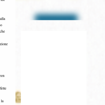
alla
po
nche
ezione
een
fette
 la