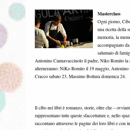
Masterclass
Ogni giorno, Cibo 
una ricetta della 
memoria, la memor
accompagnato da u
salumaio di famigl
Antonino Cannavacciuolo il padre, Niko Romito la ma
alterneranno: NiKo Romito il 19 maggio, Antonino C
Cracco sabato 23, Massimo Bottura domenica 24.
Il cibo nei libri è romanzo, storie, oltre che – ovviame
rappresentano tutte queste sfaccettature e, nello sp
raccontano attraverso le pagine dei loro libri e con inc