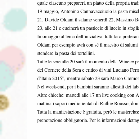
quale ciascuno preparerà un piatto della propria tra
19 maggio, Antonino Cannavacciuolo la pasta mischi
21, Davide Oldani il salame venerdì 22, Massimo Bot
23, alle 21 e cucinerà un pasticcio di luccio in sfogli
In omaggio al tema dell’iniziativa, tutti loro porte
Oldani per esempio avrà con sé il maestro di salumi 
stendere la pasta dei tortellini.
Tutte le sere alle 20 sarà il momento della Wine expe
del Corriere della Sera e critico di vini Luciano Ferr
d’Italia 2015”, mentre sabato 23 sarà Marco Cremones
Nel week-end, per i bambini saranno allestiti dei labo
Altre chicche: martedì alle 17 un live cooking con 
mattina i sapori mediorientali di Ruthie Rousso, do
Tutta la manifestazione è gratuita, però le mastercla
prenotazione obbligatoria. Per le informazioni detta