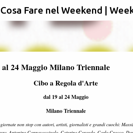
: Cosa Fare nel Weekend | Wee
Passa ai contenuti principali
9 al 24 Maggio Milano Triennale
Cibo a Regola d'Arte
dal 19 al 24 Maggio
Milano Triennale
 giornate non stop con autori, artisti, giornalisti e grandi cuochi: Mass
tura, Antonino Cannavacciuolo, Caterina Ceraudo, Carlo Cracco, Da