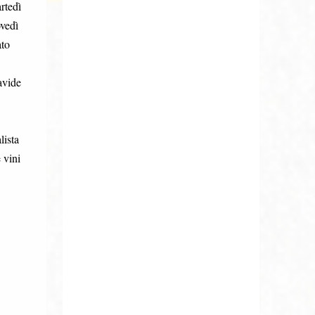
rtedì
vedì
ato
avide
lista
 vini