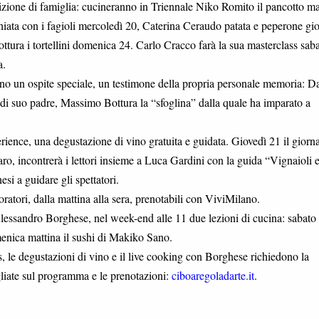
dizione di famiglia: cucineranno in Triennale Niko Romito il pancotto ma
ata con i fagioli mercoledì 20, Caterina Ceraudo patata e peperone gio
tura i tortellini domenica 24. Carlo Cracco farà la sua masterclass sab
a.
ranno un ospite speciale, un testimone della propria personale memoria: D
di suo padre, Massimo Bottura la “sfoglina” dalla quale ha imparato a
rience, una degustazione di vino gratuita e guidata. Giovedì 21 il giorna
aro, incontrerà i lettori insieme a Luca Gardini con la guida “Vignaioli e
i a guidare gli spettatori.
ratori, dalla mattina alla sera, prenotabili con ViviMilano.
Alessandro Borghese, nel week-end alle 11 due lezioni di cucina: sabato
menica mattina il sushi di Makiko Sano.
ss, le degustazioni di vino e il live cooking con Borghese richiedono la
gliate sul programma e le prenotazioni:
ciboaregoladarte.it
.