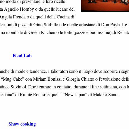
no modo di presentare le loro ricette
etta Agnello Hornby o da quelle lucane del
Angela Frenda o da quelli della Cucina di
zioni di pizza di Gino Sorbillo o le ricette artusiane di Don Pasta. Le
fama mondiale di Green Kitchen o le torte (pazze e buonissime) di Renat
Food Lab
anche di mode e tendenze. I laboratori sono il luogo dove scoprire i segr
a “Mug Cake” con Miriam Bonizzi e Giorgia Chiatto o l'evoluzione dell
tinee Suvimol. Dove entrare in contatto, durante il fine settimana, con l
raeliana” di Ruthie Rousso e quella “New Japan” di Makiko Sano.
Show cooking