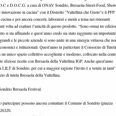
si D.O.C e D.O.C.G. a cura di ONAV Sondrio, Bresaola-Street-Food, Show
 innovazione in cucina" con il Distretto "Valtellina che Gusto"e il PFP
i cucina e poi ancora concerti, laboratori e menù a tema nei ristoranti
nti volta ad esaltare l’unicità di questo prodotto. “Sono ormai tre edizion
nto si sta affinando e quest’anno credo sia stato raggiunto un importante
 grandi e le piccole aziende si sono unite in una sinergia virtuosa che n
 economici e istituzionali. Quest'anno in particolare il Consorzio di Tutela
un unico spazio collettivo accogliente e moderno, collocato nella centr
re sfiziose ricette con Bresaola della Valtellina IGP. Anche quest'anno
la LILT di Sondrio, per cui a maggior ragione l'invito è a venire in tanti”
o di tutela Bresaola della Valtellina.
Sondrio Bresaola Festival.
no partecipare possono ancora contattare il
Comune di Sondrio (piazza
526320.