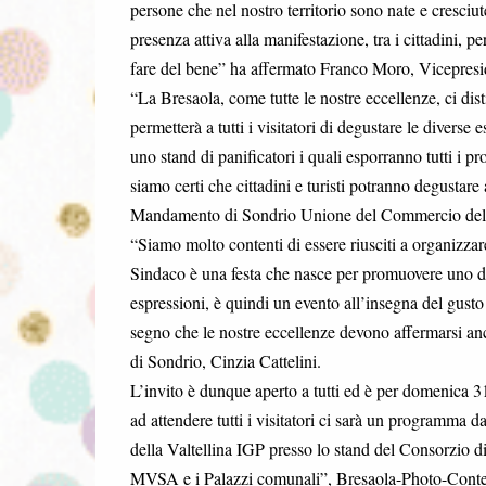
persone che nel nostro territorio sono nate e cresciu
presenza attiva alla manifestazione, tra i cittadini, pe
fare del bene” ha affermato Franco Moro, Vicepresid
“La Bresaola, come tutte le nostre eccellenze, ci dis
permetterà a tutti i visitatori di degustare le diver
uno stand di panificatori i quali esporranno tutti i 
siamo certi che cittadini e turisti potranno degustar
Mandamento di Sondrio Unione del Commercio del Tu
“Siamo molto contenti di essere riusciti a organizzare
Sindaco è una festa che nasce per promuovere uno dei
espressioni, è quindi un evento all’insegna del gusto e
segno che le nostre eccellenze devono affermarsi an
di Sondrio, Cinzia Cattelini.
L’invito è dunque aperto a tutti ed è per domenica 31
ad attendere tutti i visitatori ci sarà un programma 
della Valtellina IGP presso lo stand del Consorzio di 
MVSA e i Palazzi comunali”, Bresaola-Photo-Contest 