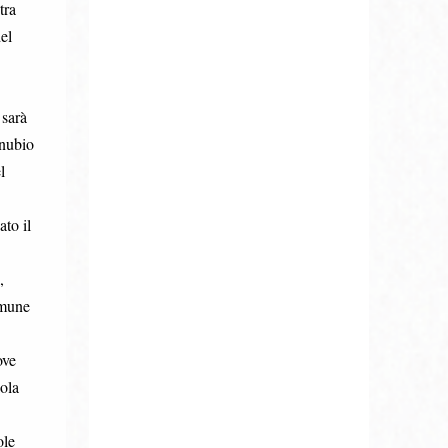
tra
el
 sarà
nnubio
l
ato il
,
omune
ove
aola
ole