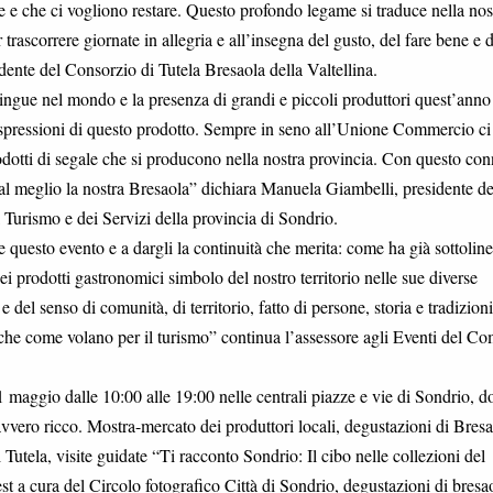
te e che ci vogliono restare. Questo profondo legame si traduce nella nos
r trascorrere giornate in allegria e all’insegna del gusto, del fare bene e d
ente del Consorzio di Tutela Bresaola della Valtellina.
tingue nel mondo e la presenza di grandi e piccoli produttori quest’anno
se espressioni di questo prodotto. Sempre in seno all’Unione Commercio ci
prodotti di segale che si producono nella nostra provincia. Con questo co
e al meglio la nostra Bresaola” dichiara Manuela Giambelli, presidente de
rismo e dei Servizi della provincia di Sondrio.
 questo evento e a dargli la continuità che merita: come ha già sottoline
 prodotti gastronomici simbolo del nostro territorio nelle sue diverse
 del senso di comunità, di territorio, fatto di persone, storia e tradizioni
che come volano per il turismo” continua l’assessore agli Eventi del C
 maggio dalle 10:00 alle 19:00 nelle centrali piazze e vie di Sondrio, d
davvero ricco. Mostra-mercato dei produttori locali, degustazioni di Bres
Tutela, visite guidate “Ti racconto Sondrio: Il cibo nelle collezioni del
a cura del Circolo fotografico Città di Sondrio, degustazioni di bresa