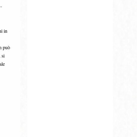
-
i in
on può
 si
ale