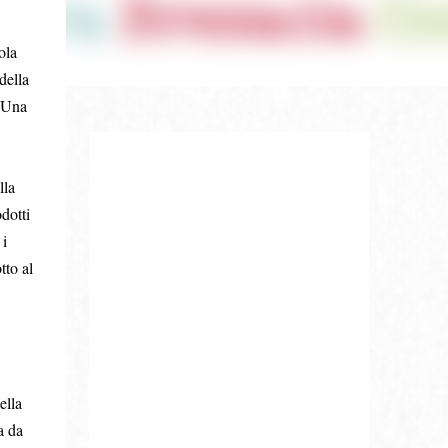
ola
della
. Una
lla
dotti
 i
tto al
ella
a da