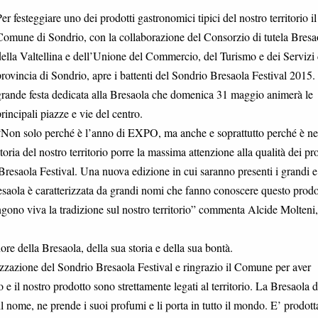
er festeggiare uno dei prodotti gastronomici tipici del nostro territorio il
omune di Sondrio, con la collaborazione del Consorzio di tutela Bresa
ella Valtellina e dell’Unione del Commercio, del Turismo e dei Servizi 
rovincia di Sondrio, apre i battenti del Sondrio Bresaola Festival 2015
rande festa dedicata alla Bresaola che domenica 31 maggio animerà le
rincipali piazze e vie del centro.
“Non solo perché è l’anno di EXPO, ma anche e soprattutto perché è ne
toria del nostro territorio porre la massima attenzione alla qualità dei pro
resaola Festival. Una nuova edizione in cui saranno presenti i grandi e
Bresaola è caratterizzata da grandi nomi che fanno conoscere questo prodo
ngono viva la tradizione sul nostro territorio” commenta Alcide Molteni,
onore della Bresaola, della sua storia e della sua bontà.
zzazione del Sondrio Bresaola Festival e ringrazio il Comune per aver
e il nostro prodotto sono strettamente legati al territorio. La Bresaola d
 il nome, ne prende i suoi profumi e li porta in tutto il mondo. E’ prodott