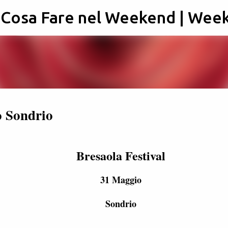
: Cosa Fare nel Weekend | Wee
Passa ai contenuti principali
o Sondrio
Bresaola Festival
31 Maggio
Sondrio