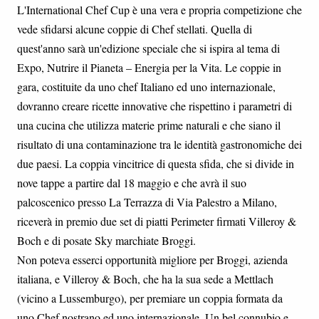
L'International Chef Cup è una vera e propria competizione che
vede sfidarsi alcune coppie di Chef stellati. Quella di
quest'anno sarà un'edizione speciale che si ispira al tema di
Expo, Nutrire il Pianeta – Energia per la Vita. Le coppie in
gara, costituite da uno chef Italiano ed uno internazionale,
dovranno creare ricette innovative che rispettino i parametri di
una cucina che utilizza materie prime naturali e che siano il
risultato di una contaminazione tra le identità gastronomiche dei
due paesi. La coppia vincitrice di questa sfida, che si divide in
nove tappe a partire dal 18 maggio e che avrà il suo
palcoscenico presso La Terrazza di Via Palestro a Milano,
riceverà in premio due set di piatti Perimeter firmati Villeroy &
Boch e di posate Sky marchiate Broggi.
Non poteva esserci opportunità migliore per Broggi, azienda
italiana, e Villeroy & Boch, che ha la sua sede a Mettlach
(vicino a Lussemburgo), per premiare un coppia formata da
uno Chef nostrano ed uno internazionale. Un bel connubio e