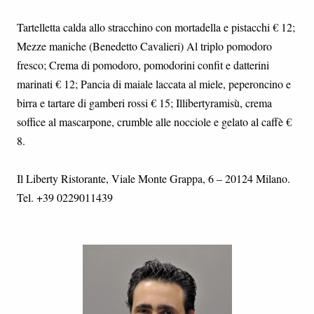
Tartelletta calda allo stracchino con mortadella e pistacchi € 12;
Mezze maniche (Benedetto Cavalieri) Al triplo pomodoro
fresco; Crema di pomodoro, pomodorini confit e datterini
marinati € 12; Pancia di maiale laccata al miele, peperoncino e
birra e tartare di gamberi rossi € 15; Illibertyramisù, crema
soffice al mascarpone, crumble alle nocciole e gelato al caffè €
8.
Il Liberty Ristorante, Viale Monte Grappa, 6 – 20124 Milano.
Tel. +39 0229011439