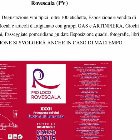
Rovescala (PV)
Degustazione vini tipici- oltre 100 etichette, Esposizione e vendita di
 locali e articoli d'artigianato con gruppi GAS e ARTINFIERA, Giochi 
i, Passeggiate pomeridiane guidate Esposizione quadri, fotografie, libri
AZIONE SI SVOLGERÀ ANCHE IN CASO DI MALTEMPO