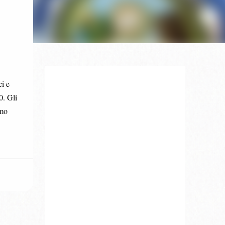
ci e
0. Gli
imo