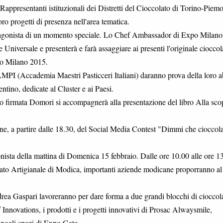
 Rappresentanti istituzionali dei Distretti del Cioccolato di Torino-Piemo
o progetti di presenza nell'area tematica.
tagonista di un momento speciale. Lo Chef Ambassador di Expo Milano
Universale e presenterà e farà assaggiare ai presenti l'originale cioccol
po Milano 2015.
MPI (Accademia Maestri Pasticceri Italiani) daranno prova della loro ab
tino, dedicate al Cluster e ai Paesi.
ato firmata Domori si accompagnerà alla presentazione del libro Alla sco
one, a partire dalle 18.30, del Social Media Contest "Dimmi che cioccol
nista della mattina di Domenica 15 febbraio. Dalle ore 10.00 alle ore 1
lato Artigianale di Modica, importanti aziende modicane proporranno al
ndrea Gaspari lavoreranno per dare forma a due grandi blocchi di cioccol
Innovations, i prodotti e i progetti innovativi di Prosac Alwaysmile,
egli spazi di Expo Gate.