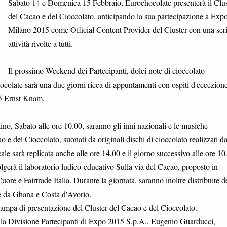
Sabato 14 e Domenica 15 Febbraio, Eurochocolate presenterà il Clus
del Cacao e del Cioccolato, anticipando la sua partecipazione a Exp
Milano 2015 come Official Content Provider del Cluster con una seri
attività rivolte a tutti.
Il prossimo Weekend dei Partecipanti, dolci note di cioccolato
colate sarà una due giorni ricca di appuntamenti con ospiti d'eccezione
5 Ernst Knam.
ino, Sabato alle ore 10.00, saranno gli inni nazionali e le musiche
ao e del Cioccolato, suonati da originali dischi di cioccolato realizzati d
le sarà replicata anche alle ore 14.00 e il giorno successivo alle ore 10
lgerà il laboratorio ludico-educativo Sulla via del Cacao, proposto in
ore e Fairtrade Italia. Durante la giornata, saranno inoltre distribuite d
nte da Ghana e Costa d'Avorio.
tampa di presentazione del Cluster del Cacao e del Cioccolato.
lla Divisione Partecipanti di Expo 2015 S.p.A., Eugenio Guarducci,