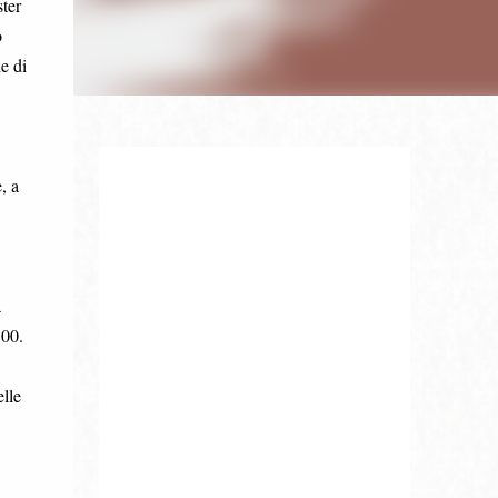
ter
o
e di
, a
a
.00.
elle