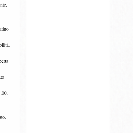
nte,
atino
ilità,
perta
ato
3.00,
ato.