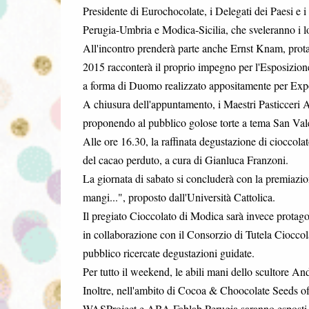
Presidente di Eurochocolate, i Delegati dei Paesi e i
Perugia-Umbria e Modica-Sicilia, che sveleranno i lor
All'incontro prenderà parte anche Ernst Knam, pro
2015 racconterà il proprio impegno per l'Esposizione 
a forma di Duomo realizzato appositamente per Ex
A chiusura dell'appuntamento, i Maestri Pasticceri A
proponendo al pubblico golose torte a tema San Valen
Alle ore 16.30, la raffinata degustazione di cioccol
del cacao perduto, a cura di Gianluca Franzoni.
La giornata di sabato si concluderà con la premiazi
mangi...", proposto dall'Università Cattolica.
Il pregiato Cioccolato di Modica sarà invece protago
in collaborazione con il Consorzio di Tutela Ciocco
pubblico ricercate degustazioni guidate.
Per tutto il weekend, le abili mani dello scultore A
Inoltre, nell'ambito di Cocoa & Choocolate Seeds of 
WASProject e ABA Fablab Perugia saranno esposti n