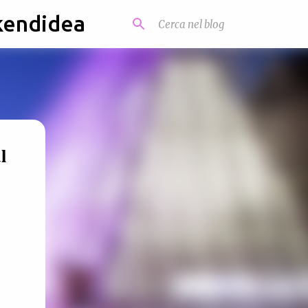
kendidea
l