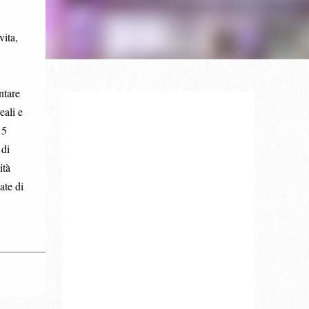
vita,
ntare
eali e
 5
 di
ità
ate di