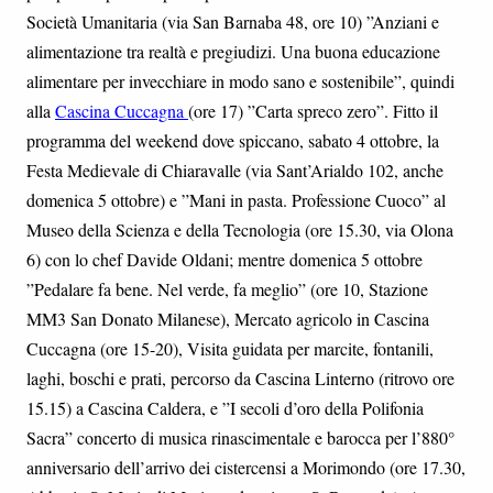
Società Umanitaria (via San Barnaba 48, ore 10) ”Anziani e
alimentazione tra realtà e pregiudizi. Una buona educazione
alimentare per invecchiare in modo sano e sostenibile”, quindi
alla
Cascina Cuccagna
(ore 17) ”Carta spreco zero”. Fitto il
programma del weekend dove spiccano, sabato 4 ottobre, la
Festa Medievale di Chiaravalle (via Sant’Arialdo 102, anche
domenica 5 ottobre) e ”Mani in pasta. Professione Cuoco” al
Museo della Scienza e della Tecnologia (ore 15.30, via Olona
6) con lo chef Davide Oldani; mentre domenica 5 ottobre
”Pedalare fa bene. Nel verde, fa meglio” (ore 10, Stazione
MM3 San Donato Milanese), Mercato agricolo in Cascina
Cuccagna (ore 15-20), Visita guidata per marcite, fontanili,
laghi, boschi e prati, percorso da Cascina Linterno (ritrovo ore
15.15) a Cascina Caldera, e ”I secoli d’oro della Polifonia
Sacra” concerto di musica rinascimentale e barocca per l’880°
anniversario dell’arrivo dei cistercensi a Morimondo (ore 17.30,