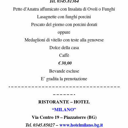
Tel. 0345.81364
Petto d’Anatra affumicato con Insalata di Ovoli o Funghi
Lasagnette con funghi porcini
Pescato del giorno con porcini dorati
oppure
Medaglioni di vitello con teste alla genovese
Dolce della casa
Caffè
€ 30,00
Bevande escluse
E’ gradita la prenotazione
- – – – – – – – – – – – – – – – – – – – – – – – – – – – – – – – –
– – – – – – -
RISTORANTE – HOTEL
“MILANO”
Via Centro 19 – Piazzatorre (BG)
www.hotelmilano.bg.it
Tel. 0345.85027
–