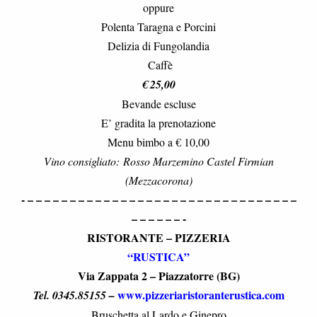
oppure
Polenta Taragna e Porcini
Delizia di Fungolandia
Caffè
€ 25,00
Bevande escluse
E’ gradita la prenotazione
Menu bimbo a € 10,00
Vino consigliato: Rosso Marzemino Castel Firmian
(Mezzacorona)
- – – – – – – – – – – – – – – – – – – – – – – – – – – – – – – – –
– – – – – – -
RISTORANTE – PIZZERIA
“RUSTICA”
Via Zappata 2 – Piazzatorre (BG)
www.pizzeriaristoranterustica.com
Tel. 0345.85155 –
Bruschetta al Lardo e Ginepro