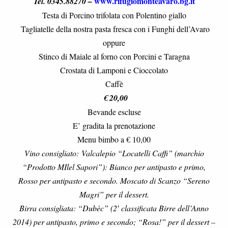
www.rifugiomonteavaro.bg.it
Tel. 0345.88270
–
Testa di Porcino trifolata con Polentino giallo
Tagliatelle della nostra pasta fresca con i Funghi dell’Avaro
oppure
Stinco di Maiale al forno con Porcini e Taragna
Crostata di Lamponi e Cioccolato
Caffè
€ 20,00
Bevande escluse
E’ gradita la prenotazione
Menu bimbo a € 10,00
Vino consigliato: Valcalepio “Locatelli Caffi” (marchio
“Prodotto MIlel Sapori”): Bianco per antipasto e primo,
Rosso per antipasto e secondo. Moscato di Scanzo “Sereno
Magri” per il dessert.
Birra consigliata: “Dubèc” (2′ classificata Birre dell’Anno
2014) per antipasto, primo e secondo; “Rosa!” per il dessert –