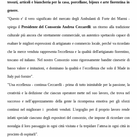
tessuti, articoli e biancheria per la casa, porcellane, bijoux e arte fiorentina in
genere.
"Questo e' il vero significato del mercato degli Ambulanti di Forte dei Marmi -
spiega il
Presidente del Consorzio Andrea Ceccarelli
: un ritorno alla tradizione
culturale più ancora che strettamente commerciale, un autentico spettacolo capace di
esaltare le migliori espressioni di artigianato e commercio locale, perché va ricordato
che la merce venduta rappresenta l'eccellenza e la qualità dell'artigianato fiorentino,
toscano ed italiano. Nel nostro Consorzio sono rigorosamente bandite cineserie di
basso valore e imitazioni, e dominano la qualità e l’eccellenza che solo il Made in
Italy può fornire".
"Una eccellenza - continua Ceccarelli - prima di tutto inimitabile per la passione, la
creatività e la dedizione che ciascun operatore mette nel suo lavoro, che trova nel
successo e nell’apprezzamento della gente la ricompensa emotiva per gli sforzi
continui nel migliorare i
prodotti venduti. L'orgoglio per il proprio lavoro rende
infatti speciale ciascuno degli espositori del consorzio, che impone di ricordare con
nostalgia il loro passaggio in ogni città visitata e fa trepidare l’attesa in ogni città in
procinto di ospitarli”.