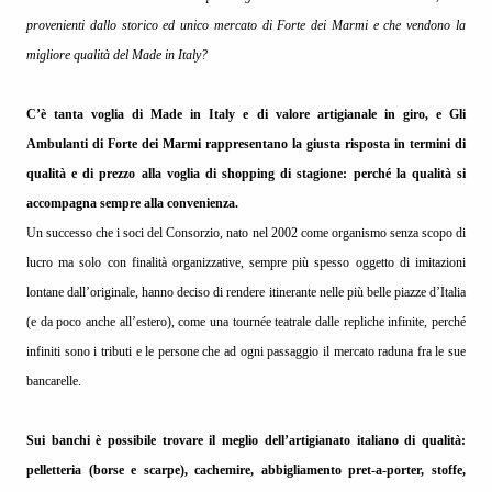
provenienti dallo storico ed unico mercato di Forte dei Marmi e che vendono la
migliore qualità del Made in Italy?
C’è tanta voglia di Made in Italy e di valore artigianale in giro, e Gli
Ambulanti di Forte dei Marmi rappresentano la giusta risposta in termini di
qualità e di prezzo alla voglia di shopping di stagione: perché la qualità si
accompagna sempre alla convenienza.
Un successo che i soci del Consorzio, nato nel 2002 come organismo senza scopo di
lucro ma solo con finalità organizzative, sempre più spesso oggetto di imitazioni
lontane dall’originale, hanno deciso di rendere itinerante nelle più belle piazze d’Italia
(e da poco anche all’estero), come una tournée teatrale dalle repliche infinite, perché
infiniti sono i tributi e le persone che ad ogni passaggio il mercato raduna fra le sue
bancarelle.
Sui banchi è possibile trovare il meglio dell’artigianato italiano di qualità:
pelletteria (borse e scarpe), cachemire, abbigliamento pret-a-porter, stoffe,