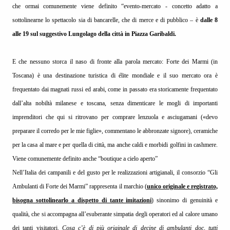
che ormai comunemente viene definito “evento-mercato - concetto adatto a
sottolinearne lo spettacolo sia di bancarelle, che di merce e di pubblico – è
dalle 8
alle 19 sul suggestivo Lungolago della città in Piazza Garibaldi.
E che nessuno storca il naso di fronte alla parola mercato: Forte dei Marmi (in
Toscana) è una destinazione turistica di élite mondiale e il suo mercato ora è
frequentato dai magnati russi ed arabi, come in passato era storicamente frequentato
dall’alta nobiltà milanese e toscana, senza dimenticare le mogli di importanti
imprenditori che qui si ritrovano per comprare lenzuola e asciugamani («devo
preparare il corredo per le mie figlie», commentano le abbronzate signore), ceramiche
per la casa al mare e per quella di città, ma anche caldi e morbidi golfini in cashmere.
Viene comunemente definito anche “boutique a cielo aperto”
Nell’Italia dei campanili e del gusto per le realizzazioni artigianali, il consorzio “Gli
Ambulanti di Forte dei Marmi” rappresenta il marchio (
unico originale e registrato,
bisogna sottolinearlo a dispetto di tante imitazioni
) sinonimo di genuinità e
qualità, che si accompagna all’esuberante simpatia degli operatori ed al calore umano
dei tanti visitatori.
Cosa c’è di più originale di decine di ambulanti doc, tutti