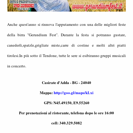
Anche quest'anno si rinnova l'apputamento con una delle migliori feste
della birra "Gerundium Fest". Durante la festa si potranno gustare,
canederli,spatzle,grigliate miste,carre di costine e molti altri piatti
tirolesi.In più sotto il Tendone, tutte le sere si esibiranno gruppi musicali
in concerto.
Casirate d'Adda - BG - 24040
Mappa:
http://goo.gl/maps/kLxi
GPS: N45.49150, E9.55260
Per prenotazioni al ristorante, telefona dopo le ore 16:00
cell: 340.329.5082