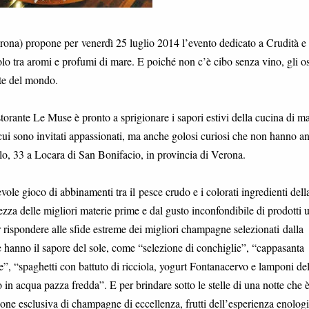
rona) propone per venerdì 25 luglio 2014 l’evento dedicato a Crudità e
lo tra aromi e profumi di mare. E poiché non c’è cibo senza vino, gli os
ate del mondo.
torante Le Muse è pronto a sprigionare i sapori estivi della cucina di ma
a cui sono invitati appassionati, ma anche golosi curiosi che non hanno a
olo, 33 a Locara di San Bonifacio, in provincia di Verona.
evole gioco di abbinamenti tra il pesce crudo e i colorati ingredienti dell
rezza delle migliori materie prime e dal gusto inconfondibile di prodotti u
rispondere alle sfide estreme dei migliori champagne selezionati dalla
e hanno il sapore del sole, come “selezione di conchiglie”, “cappasanta
, “spaghetti con battuto di ricciola, yogurt Fontanacervo e lamponi del
in acqua pazza fredda”. E per brindare sotto le stelle di una notte che 
ne esclusiva di champagne di eccellenza, frutti dell’esperienza enolog