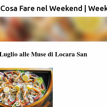
: Cosa Fare nel Weekend | Wee
Passa ai contenuti principali
Luglio alle Muse di Locara San