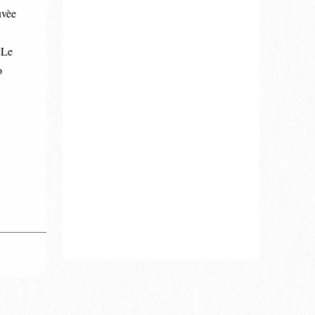
uvèe
«Le
o