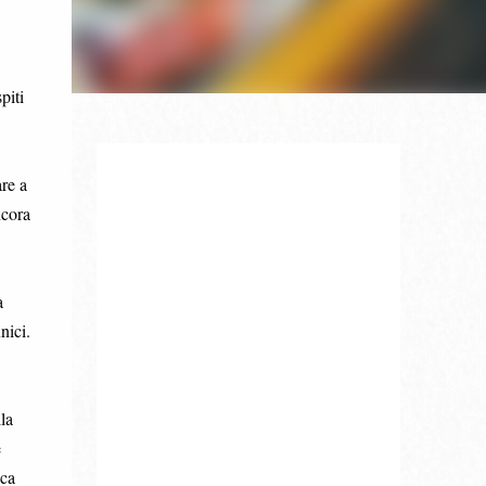
piti
re a
ncora
a
nici.
la
è
ica