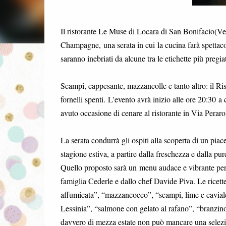
Il ristorante Le Muse di Locara di San Bonifacio(Ve
Champagne, una serata in cui la cucina farà spettaco
saranno inebriati da alcune tra le etichette più pregi
Scampi, cappesante, mazzancolle e tanto altro: il Ris
fornelli spenti. L'evento avrà inizio alle ore 20:30 
avuto occasione di cenare al ristorante in Via Perar
La serata condurrà gli ospiti alla scoperta di un piac
stagione estiva, a partire dalla freschezza e dalla pu
Quello proposto sarà un menu audace e vibrante per 
famiglia Cederle e dallo chef Davide Piva. Le ricett
affumicata”, “mazzancocco”, “scampi, lime e caviale”
Lessinia”, “salmone con gelato al rafano”, “branzino 
davvero di mezza estate non può mancare una selezio