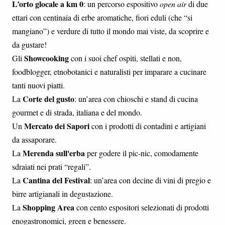
L’orto glocale a km 0
: un percorso espositivo
open air
di due
ettari con centinaia di erbe aromatiche, fiori eduli (che “si
mangiano”) e verdure di tutto il mondo mai viste, da scoprire e
da gustare!
Showcooking
Gli
con i suoi chef ospiti, stellati e non,
foodblogger, etnobotanici e naturalisti per imparare a cucinare
tanti nuovi piatti.
Corte del gusto
La
: un’area con chioschi e stand di cucina
gourmet e di strada, italiana e del mondo.
Mercato dei Sapori
Un
con i prodotti di contadini e artigiani
da assaporare.
Merenda sull'erba
La
per godere il pic-nic, comodamente
sdraiati nei prati “regali”.
Cantina del Festival
La
: un’area con decine di vini di pregio e
birre artigianali in degustazione.
Shopping Area
La
con cento espositori selezionati di prodotti
enogastronomici, green e benessere.