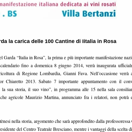
 la carica delle 100 Cantine di Iitalia in Rosa
l Garda “Italia in Rosa”, la prima e più importante manifestazione naz
in calendario fino a domenica 8 giugno 2014, verrà inaugurata ufficia
gricoltura di Regione Lombardia, Gianni Fava. Nell’occasione verrà
or Chiaretto 2013. Sabato 7 importante appuntamento con il con
, la sua storia, il suo vino”, in programma alle 15 nella sala consilia
che agricole Maurizio Martina, annunciato fra i relatori, non potrà 
tènesi nella storia, argomento che sarà approfondito dalla professoressa
esidente del Centro Teatrale Bresciano, mentre i vantaggi della scelta d