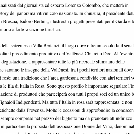
 analizzati dal giornalista ed esperto Lorenzo Colombo, che metterà in
story del panorama vitivinicolo nazionale. In chiusura, il presidente dell
escia, Isidoro Bertini,, illustrerà i progetti presentati per il Garda e l
torio a forte vocazione turistica.
della seicentesca Villa Bertanzi, il luogo dove oltre un secolo fa il sena
lta il procedimento produttivo del Valtènesi Chiaretto Doc. All’evento
 degustazione, a rappresentare tutte le più ricercate sfumature delle
ne saranno le insegne della Valtènesi, fra i pochi territori nazionali dove 
i rosè: una tradizione che l’area gardesana condivide con altri territori v
 le fila di Italia in Rosa. Sotto questo profilo è importante segnalare l’i
zione di produttori che parteciperà con tutti i propri soci ed un unico 
gnaioli Indipendenti. Ma tutta l’Italia in rosa sarà rappresentata, e non
tichette dalla Provenza. Molte le occasioni di approfondire la conoscen
, sempre comprese nel prezzo del biglietto ma da prenotare all’indirizzo
e in particolare la proposta dell’associazione Donne del Vino, denominat