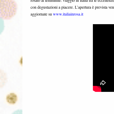
rosato al femminile: viaggio in Italia tra le eccell
con degustazioni a piacere. L’apertura è prevista vene
aggiornate su
www.italiainrosa.it