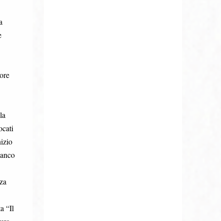
a
e
tore
la
ocati
nizio
banco
za
a “Il