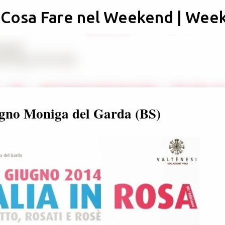
: Cosa Fare nel Weekend | Wee
Passa ai contenuti principali
iugno Moniga del Garda (BS)