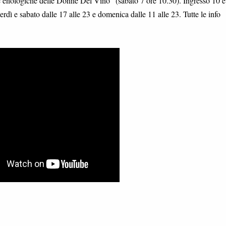
enze enologiche delle Donne Del Vino” (sabato 7 ore 10.30). Ingresso 10 
rdì e sabato dalle 17 alle 23 e domenica dalle 11 alle 23. Tutte le info