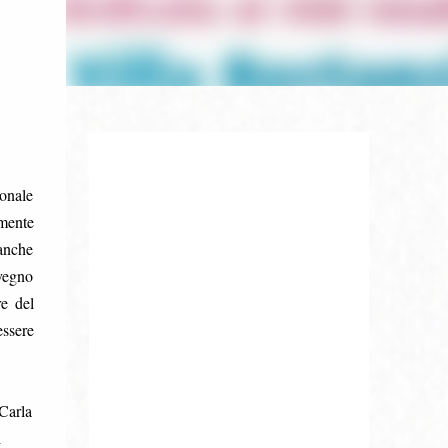
ionale
lmente
 anche
vegno
re del
essere
 Carla
i