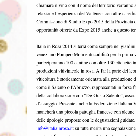
chiamare il vino con il nome del territorio verranno
relazione l’esperienza del Valtènesi con altre case hi
Commissione di Studio Expo 2015 della Provincia di Br
opportunità offerte da Expo 2015 anche a questo terri
Italia in Rosa 2014 si terrà come sempre nei giardini 
veneziano Pompeo Molmenti codificò per la prima vo
parteciperanno 100 cantine con oltre 130 etichette in
produzioni vitivinicole in rosa. A far la parte del leo
viticoltura è storicamente orientata alla produzione d
come il Salento o l’Abruzzo, rappresentati in forze fra
della collaborazione con “De-Gusto Salento”, associa
d’assaggio. Presente anche la Federazione Italiana Vi
mancherà una piccola pattuglia francese con alcune e
delle tipologie proposte con le degustazioni guidate
info@italiainrosa.it
: su tutte merita una segnalazion