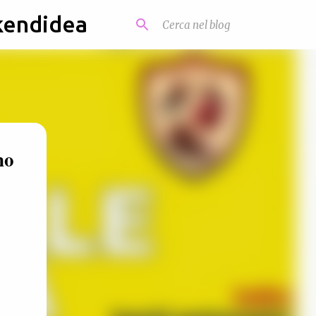
kendidea
no