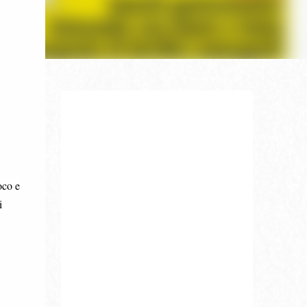
oco e
i