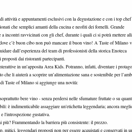
i attività e appuntamenti esclusivi con la degustazione e con i top chef
ionati che semplici amanti della cucina e neofiti dei fornelli. Grande
 a incontri ravvicinati con gli chef, durante i quali ci si potrà mettere all
 sa, dove c’è buon cibo non può mancare il buon vino! A Taste of Milano v
uidare dall’esperienza del team di professionisti della storica Enoteca
 proposti dai ristoranti partecipanti.
terattive in un’apposita Area Kids. Potranno, infatti, diventare i protago
 che li aiuterà a scoprire un’alimentazione sana e sostenibile per l’amb
 di Taste of Milano si aggiunge una novità:
oprattutto bere vino - senza perdersi nelle sfumature fruttate o su quant
bili: è indimenticabile assaggiare un'etichetta leggendaria; ancora megli
e l'introspezione gustativa.
 più? Frammentando la barriera più consistente: il prezzo.
 mitici, leggendari proposti non per essere acquistati e conservati in u