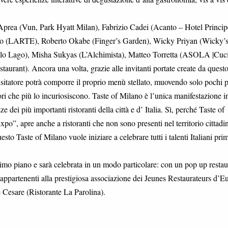
Aprea (Vun, Park Hyatt Milan), Fabrizio Cadei (Acanto – Hotel Princip
cio (LARTE), Roberto Okabe (Finger’s Garden), Wicky Priyan (Wicky’s
olo Lago), Misha Sukyas (L’Alchimista), Matteo Torretta (ASOLA |Cuc
staurant). Ancora una volta, grazie alle invitanti portate create da quest
visitatore potrà comporre il proprio menù stellato, muovendo solo pochi p
ori che più lo incuriosiscono. Taste of Milano è l’unica manifestazione i
dei più importanti ristoranti della città e d’ Italia. Sì, perché Taste of
o”, apre anche a ristoranti che non sono presenti nel territorio cittadi
o Taste of Milano vuole iniziare a celebrare tutti i talenti Italiani pri
imo piano e sarà celebrata in un modo particolare: con un pop up restau
e appartenenti alla prestigiosa associazione dei Jeunes Restaurateurs d’E
 Cesare (Ristorante La Parolina).