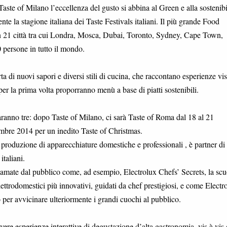
aste of Milano l’eccellenza del gusto si abbina al Green e alla sostenibil
te la stagione italiana dei Taste Festivals italiani. Il più grande Food
ben 21 città tra cui Londra, Mosca, Dubai, Toronto, Sydney, Cape Town,
persone in tutto il mondo.
a di nuovi sapori e diversi stili di cucina, che raccontano esperienze vi
er la prima volta proporranno menù a base di piatti sostenibili.
saranno tre: dopo Taste of Milano, ci sarà Taste of Roma dal 18 al 21
mbre 2014 per un inedito Taste of Christmas.
produzione di apparecchiature domestiche e professionali , è partner di
italiani.
ù amate dal pubblico come, ad esempio, Electrolux Chefs’ Secrets, la scu
ettrodomestici più innovativi, guidati da chef prestigiosi, e come Electr
er avvicinare ulteriormente i grandi cuochi al pubblico.
vivere esperienze interattive di degustazione d’alta gastronomia, vis à vis