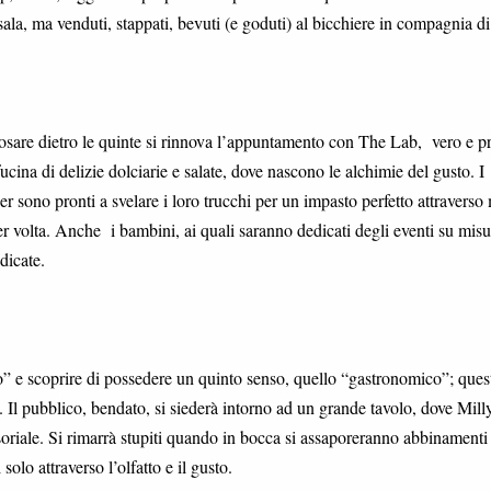
sala, ma venduti, stappati, bevuti (e goduti) al bicchiere in compagnia di
iosare dietro le quinte si rinnova l’appuntamento con The Lab, vero e p
fucina di delizie dolciarie e salate, dove nascono le alchimie del gusto. I
ner sono pronti a svelare i loro trucchi per un impasto perfetto attraverso
r volta. Anche i bambini, ai quali saranno dedicati degli eventi su misu
dicate.
io” e scoprire di possedere un quinto senso, quello “gastronomico”; ques
 . Il pubblico, bendato, si siederà intorno ad un grande tavolo, dove Mill
soriale. Si rimarrà stupiti quando in bocca si assaporeranno abbinamenti
solo attraverso l’olfatto e il gusto.