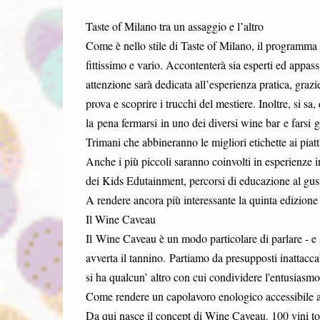
Taste of Milano tra un assaggio e l’altro
Come è nello stile di Taste of Milano, il programma d
fittissimo e vario. Accontenterà sia esperti ed appass
attenzione sarà dedicata all’esperienza pratica, grazie
prova e scoprire i trucchi del mestiere. Inoltre, si
la pena fermarsi in uno dei diversi wine bar e farsi g
Trimani che abbineranno le migliori etichette ai piatti
Anche i più piccoli saranno coinvolti in esperienze in
dei Kids Edutainment, percorsi di educazione al gusto
A rendere ancora più interessante la quinta edizione
Il Wine Caveau
Il Wine Caveau è un modo particolare di parlare - e s
avverta il tannino. Partiamo da presupposti inattacca
si ha qualcun’ altro con cui condividere l'entusiasmo 
Come rendere un capolavoro enologico accessibile ai
Da qui nasce il concept di Wine Caveau. 100 vini top,