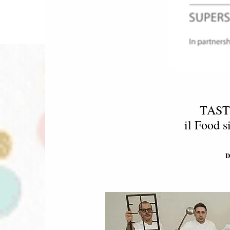
TAST
il Food s
Da