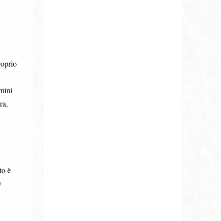
roprio
 mini
ra,
to è
y