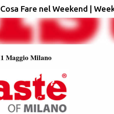
: Cosa Fare nel Weekend | Wee
Passa ai contenuti principali
' 11 Maggio Milano