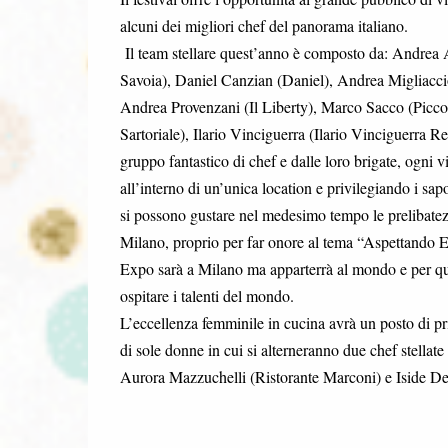
alcuni dei migliori chef del panorama italiano.
Il team stellare quest’anno è composto da: Andrea 
Savoia), Daniel Canzian (Daniel), Andrea Migliac
Andrea Provenzani (Il Liberty), Marco Sacco (Picc
Sartoriale), Ilario Vinciguerra (Ilario Vinciguerra Re
gruppo fantastico di chef e dalle loro brigate, ogni 
all’interno di un’unica location e privilegiando i sap
si possono gustare nel medesimo tempo le prelibatezze 
Milano, proprio per far onore al tema “Aspettando Exp
Expo sarà a Milano ma apparterrà al mondo e per quest
ospitare i talenti del mondo.
L’eccellenza femminile in cucina avrà un posto di pr
di sole donne in cui si alterneranno due chef stellat
Aurora Mazzuchelli (Ristorante Marconi) e Iside De