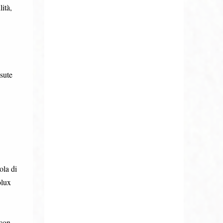
ità,
ssute
ola di
olux
 con