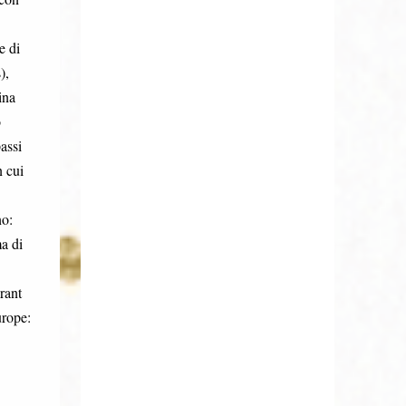
e di
),
ina
o
assi
n cui
no:
ma di
rant
urope: