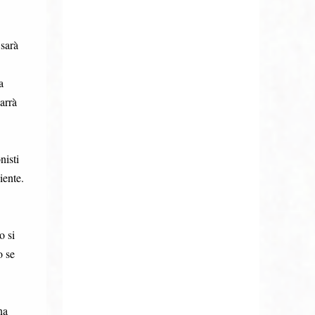
 sarà
a
arrà
nisti
iente.
o si
o se
na