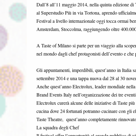
Dall’8 all’11 maggio 2014, nella quinta edizione di T
al Superstudio Più in via Tortona, aprendo ufficialmen
Festival a livello internazionale oggi tocca ormai 
Amsterdam, Stoccolma, raggiungendo oltre 400.000 
A Taste of Milano si parte per un viaggio alla scopert
nel mondo dagli chef protagonisti dell’evento e che p
Gli appuntamenti, imperdibili, quest’anno in Italia 
settembre 2014 e una tappa nuova dal 28 al 30 nove
Anche quest’anno Electrolux, leader mondiale nella 
Brand Events Italy nell’organizzazione dei tre eventi 
Electrolux curerà alcune delle iniziative di Taste pi
cucina dove 24 fortunati potranno cucinare con gli el
Taste Theatre, quest’anno completamente rinnovato p
La squadra degli Chef
Il festival offre l’opportunità al grande pubblico di 