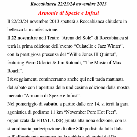
Roccabianca 22/23/24 novembre 2013
Armonie di Spezie e Infusi
Il 22/23/24 novembre 2013 spetterà a Roccabianca chiudere in
bellezza la manifestazione.
22 novembre
Il
nell Teatro “Arena del Sole” di Roccabianca si
terrà la prima edizione dell’evento “Culatello e Jazz Winter”,
con la prestigiosa presenza del “Willie Jones III Quintet”,
featuring Piero Odorici & Jim Rotondi, “The Music of Max
Roach”.
I festeggiamenti cominceranno anche qui nell tarda mattinata
del sabato con l’apertura della undicesima edizione della mostra
mercato “Armonia di Spezie e Infusi”.
sabato
Nel pomeriggio di
, a partire dalle ore 14, si terrà la gara
agonistica di podismo 11 km “November Porc Hot Feet”,
organizzata da FIDAL UISP, giunta alla nona edizione, con la
straordinaria partecipazione di oltre 800 podisti da tutta Italia
sull’affascinante percorso tra le nebbie e gli argini del Po.