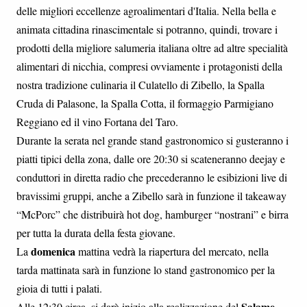
delle migliori eccellenze agroalimentari d'Italia. Nella bella e
animata cittadina rinascimentale si potranno, quindi, trovare i
prodotti della migliore salumeria italiana oltre ad altre specialità
alimentari di nicchia, compresi ovviamente i protagonisti della
nostra tradizione culinaria il Culatello di Zibello, la Spalla
Cruda di Palasone, la Spalla Cotta, il formaggio Parmigiano
Reggiano ed il vino Fortana del Taro.
Durante la serata nel grande stand gastronomico si gusteranno i
piatti tipici della zona, dalle ore 20:30 si scateneranno deejay e
conduttori in diretta radio che precederanno le esibizioni live di
bravissimi gruppi, anche a Zibello sarà in funzione il takeaway
“McPorc” che distribuirà hot dog, hamburger “nostrani” e birra
per tutta la durata della festa giovane.
domenica
La
mattina vedrà la riapertura del mercato, nella
tarda mattinata sarà in funzione lo stand gastronomico per la
gioia di tutti i palati.
Salame
Alle 12:30 circa, si darà inizio alla realizzazione del