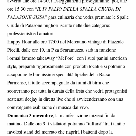
avverrà alle ore 14:30, i festeggiamenti proseguiranno, poi, alle
ore 15:30 con “
IL IV PALIO DELLA SPALLA CRUDA DI
PALASONE-SISSA
” gara culinaria che vedrà premiate le Spalle
Crude di Palasone migliori iscritte nelle due categorie:
professionisti ed amatori.
Happy Hour alle ore 17:00 nel Mercatino vintage di Piazzale
Picelli, dalle ore 19, in P.za Scaramuzza, sarà in funzione
l'ormai famoso takeaway “McPorc” con i suoi panini american
style, preparati rigorosamente con prodotti locali e si potranno
assaporare le buonissime specialità tipiche della Bassa
Parmense, il tutto accompagnato da fiumi di birra che
scorreranno per tutta la durata della festa che vedrà protagonisti
scatenati deejay in diretta live che si avvicenderanno con una
coinvolgente esibizione di musica dal vivo.
Domenica 3 novembre
, la manifestazione inizierà fin dal
mattino. Dalle ore 9, i visitatori potranno “tuffarsi” tra i tanti e
favolosi stand del mercato che riaprirà i battenti dopo la