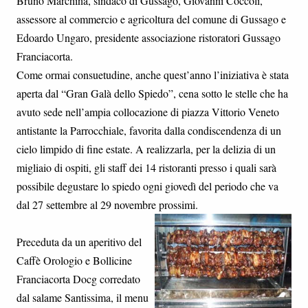
Bruno Marchina, sindaco di Gussago, Giovanni Coccoli,
assessore al commercio e agricoltura del comune di Gussago e
Edoardo Ungaro, presidente associazione ristoratori Gussago
Franciacorta.
Come ormai consuetudine, anche quest’anno l’iniziativa è stata
aperta dal “Gran Galà dello Spiedo”, cena sotto le stelle che ha
avuto sede nell’ampia collocazione di piazza Vittorio Veneto
antistante la Parrocchiale, favorita dalla condiscendenza di un
cielo limpido di fine estate. A realizzarla, per la delizia di un
migliaio di ospiti, gli staff dei 14 ristoranti presso i quali sarà
possibile degustare lo spiedo ogni giovedì del periodo che va
dal 27 settembre al 29 novembre prossimi.
Preceduta da un aperitivo del
Caffè Orologio e Bollicine
Franciacorta Docg corredato
dal salame Santissima, il menu