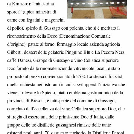
(a Km zero): “minestrina
sporca” (tipica minestra di
carne con fegatini e magoncini
di pollo), spiedo di Gussago con polenta, che si è meritato il
riconoscimento della Deco (Denominazione Comunale
d’origine), patate al forno, formaggio locale azienda agricola
Gilberti, dessert delle gelaterie Pinguino Blu e La Pecora Nera,
caffè Danesi, Grappe di Gussago e vino Cellatica superiore
Doc fornito dalle rinomate aziende vitivinicole locali, è stato
proposto al prezzo convenzionato di 25 €. La stessa cifra sarà
quella richiesta nei ristoranti in cui si svilupperà l’iniziativa che
viene a rilevare lo Spiedo, piatto emblema gastronomico della
provincia di Brescia, e fattispecie del comune di Gussago,
corredato dall’eccellenza del vino Cellatica superiore Doc, che
si fregia di essere una delle primissime Doc d’Italia, dalle
grappe delle tre distillerie gussaghesi rimaste delle tante
esistenti negli anni ‘70 su questo territorio, la Distillerie Peroni